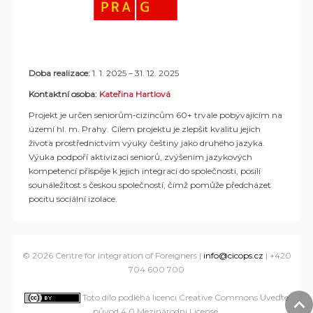
Doba realizace:
1. 1. 2025
–
31. 12. 2025
Kontaktní osoba:
Kateřina Hartlová
Projekt je určen seniorům-cizincům 60+ trvale pobývajícím na
území hl. m. Prahy. Cílem projektu je zlepšit kvalitu jejich
života prostřednictvím výuky češtiny jako druhého jazyka.
Výuka podpoří aktivizaci seniorů, zvýšením jazykových
kompetencí přispěje k jejich integraci do společnosti, posílí
sounáležitost s českou společností, čímž pomůže předcházet
pocitu sociální izolace.
© 2026 Centre for Integration of Foreigners |
info@cicops.cz
| +420
704 600 700
Toto dílo podléhá licenci Creative Commons Uveďte
původ 4.0 Mezinárodní License
.