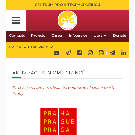
CENTRUM PRO INTEGRACI CIZINCŮ
Contacts
Projects
Career
Infoservice
Library
Donate
CZ
EN
RU
UA
VN
ESP
AKTIVIZACE SENIORŮ-CIZINCŮ
Projekt je realizován s finanční podporou hlavního města
Prahy.