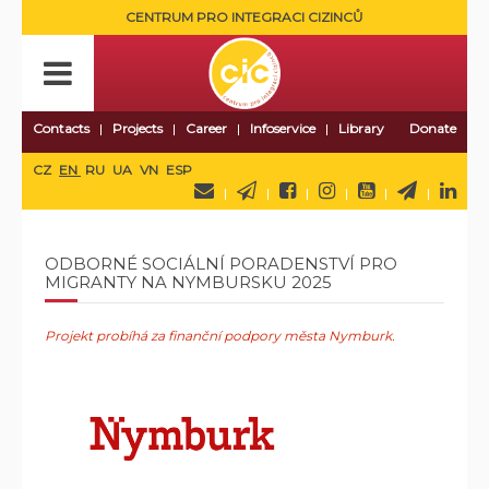
CENTRUM PRO INTEGRACI CIZINCŮ
Contacts
Projects
Career
Infoservice
Library
Donate
CZ
EN
RU
UA
VN
ESP
ODBORNÉ SOCIÁLNÍ PORADENSTVÍ PRO
MIGRANTY NA NYMBURSKU 2025
Projekt probíhá za finanční podpory města Nymburk.