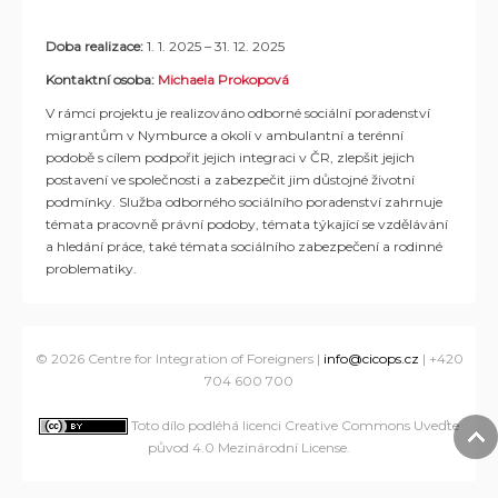
Doba realizace:
1. 1. 2025 – 31. 12. 2025
Kontaktní osoba:
Michaela Prokopová
V rámci projektu je realizováno odborné sociální poradenství
migrantům v Nymburce a okolí v ambulantní a terénní
podobě s cílem podpořit jejich integraci v ČR, zlepšit jejich
postavení ve společnosti a zabezpečit jim důstojné životní
podmínky. Služba odborného sociálního poradenství zahrnuje
témata pracovně právní podoby, témata týkající se vzdělávání
a hledání práce, také témata sociálního zabezpečení a rodinné
problematiky.
© 2026 Centre for Integration of Foreigners |
info@cicops.cz
| +420
704 600 700
Toto dílo podléhá licenci Creative Commons Uveďte
původ 4.0 Mezinárodní License
.