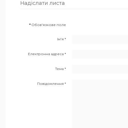
Надіслати листа
*
Обов'язкове поле
Ім'я
*
Електронна адреса
*
Тема
*
Повідомлення
*