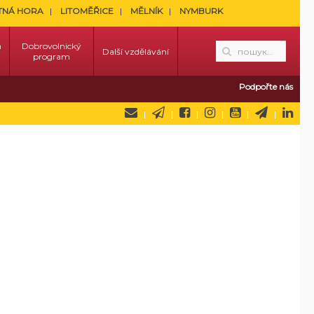
TNÁ HORA
LITOMĚŘICE
MĚLNÍK
NYMBURK
a
Dobrovolnický
Další vzdělávání
program
Podpořte nás