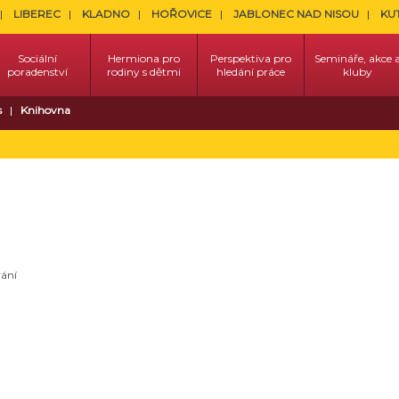
LIBEREC
KLADNO
HOŘOVICE
JABLONEC NAD NISOU
KU
Sociální
Hermiona pro
Perspektiva pro
Semináře, akce 
poradenství
rodiny s dětmi
hledání práce
kluby
s
Knihovna
ání