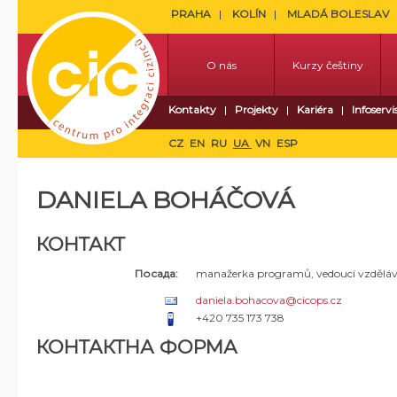
PRAHA
KOLÍN
MLADÁ BOLESLAV
O nás
Kurzy češtiny
Kontakty
Projekty
Kariéra
Infoservi
CZ
EN
RU
UA
VN
ESP
DANIELA BOHÁČOVÁ
КОНТАКТ
Посада:
manažerka programů, vedoucí vzděláv
daniela.bohacova@cicops.cz
+420 735 173 738
КОНТАКТНА ФОРМА