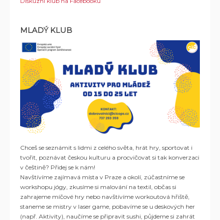
Diskuzní klub na Facebooku
MLADÝ KLUB
Chceš se seznámit s lidmi z celého světa, hrát hry, sportovat i
tvořit, poznávat českou kulturu a procvičovat si tak konverzaci
v češtině? Přidej se k nám!
Navštívíme zajímavá místa v Praze a okolí, zúčastníme se
workshopu jógy, zkusíme si malování na textil, občas si
zahrajeme míčové hry nebo navštívíme workoutová hřiště,
staneme se mistry v laser game, pobavíme se u deskových her
(např. Aktivity), naučíme se připravit sushi, půjdeme si zahrát