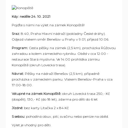
Kdy:
neděle 24. 10. 2021
Pojďte s námi na výlet na zámek Konopiště!
Sraz:
8:40, Praha Hlavní nádraží (pokladny České dráhy).
Odjezd vlakem směr Benešov u Prahy v 9:01, příjezd 10:06.
Program:
Cesta pěšky na zámek (2,5 km), procházka Růžovou
zahradou a kolem zámeckého rybníku. Oběd v cca 12:00 -
restaurace Stará myslivna. Ve 14:00 prohlídka zámku
Konopiště (okruh Lovecká trasa).
Návrat:
Pěšky na nádraží Benešov (2,5 km), případně
procházka v zámeckém parku. Vlakem Benešov-Praha v cca
17:00-18:00.
Vstupné na zámek Konopiště:
okruh Lovecká trasa 250,- Kč
(dospělí), 130,- Kč (do 18 let), zdarma pro děti do 6 let
Jízdné:
bez karty Lítačka 2 x 84 Kč
S sebou:
pohodlná obuv, pití, svačinu nebo peníze na oběd.
Výlet je vhodný pro děti.