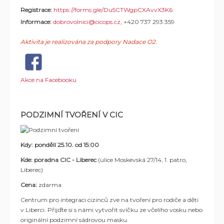
Registrace:
https://forms.gle/Du5CTWgpCXAvvX3K6
Informace:
dobrovolnici@cicops.cz
, +420 737 293 359
Aktivita je realizována za podpory Nadace O2.
Akce na Facebooku
PODZIMNÍ TVOŘENÍ V CIC
Kdy: pondělí
25.10. od 15:00
Kde:
poradna CIC - Liberec
(ulice Moskevská 27/14, 1. patro,
Liberec)
Cena:
zdarma
Centrum pro integraci cizinců zve na tvoření pro rodiče a děti
v Liberci. Přijďte si s námi vytvořit svíčku ze včelího vosku nebo
originální podzimní sádrovou masku.