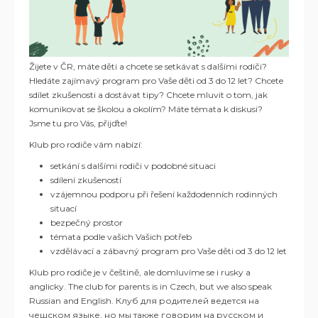
Žijete v ČR, máte děti a chcete se setkávat s dalšími rodiči?
Hledáte zajímavý program pro Vaše děti od 3 do 12 let? Chcete
sdílet zkušenosti a dostávat tipy? Chcete mluvit o tom, jak
komunikovat se školou a okolím? Máte témata k diskusi?
Jsme tu pro Vás, přijďte!
Klub pro rodiče vám nabízí:
setkání s dalšími rodiči v podobné situaci
sdílení zkušeností
vzájemnou podporu při řešení každodenních rodinných
situací
bezpečný prostor
témata podle vašich Vašich potřeb
vzdělávací a zábavný program pro Vaše děti od 3 do 12 let
Klub pro rodiče je v češtině, ale domluvíme se i rusky a
anglicky. The club for parents is in Czech, but we also speak
Russian and English. Клуб для родителей ведется на
чешском языке, но мы также говорим на русском и