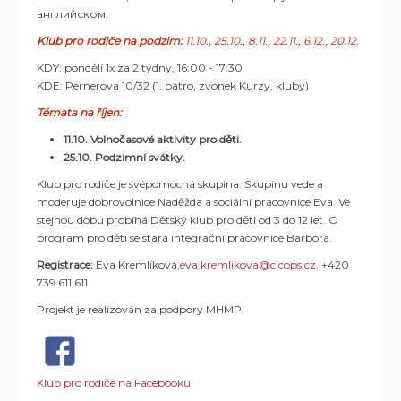
английском.
Klub pro rodiče na podzim:
11.10., 25.10., 8.11., 22.11., 6.12., 20.12.
KDY: pondělí 1x za 2 týdny, 16:00 - 17:30
KDE: Pernerova 10/32 (1. patro, zvonek Kurzy, kluby)
Témata na říjen:
11.10. Volnočasové aktivity pro děti.
25.10. Podzimní svátky.
Klub pro rodiče je svépomocná skupina. Skupinu vede a
moderuje dobrovolnice Naděžda a sociální pracovnice Eva. Ve
stejnou dobu probíhá Dětský klub pro děti od 3 do 12 let. O
program pro děti se stará integrační pracovnice Barbora.
Registrace:
Eva Kremlíková,
eva.kremlikova@cicops.cz
, +420
739 611 611
Projekt je realizován za podpory MHMP.
Klub pro rodiče na Facebooku