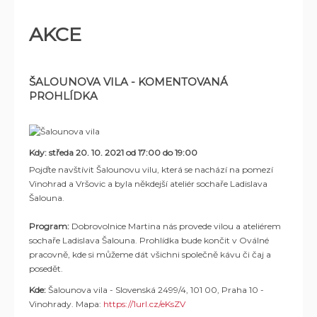
AKCE
ŠALOUNOVA VILA - KOMENTOVANÁ
PROHLÍDKA
Kdy: středa 20. 10. 2021 od 17:00 do 19:00
Pojďte navštívit Šalounovu vilu, která se nachází na pomezí
Vinohrad a Vršovic a byla někdejší ateliér sochaře Ladislava
Šalouna.
Program:
Dobrovolnice Martina nás provede vilou a ateliérem
sochaře Ladislava Šalouna. Prohlídka bude končit v Oválné
pracovně, kde si můžeme dát všichni společně kávu či čaj a
posedět.
Kde:
Šalounova vila - Slovenská 2499/4, 101 00, Praha 10 -
Vinohrady. Mapa:
https://1url.cz/eKsZV