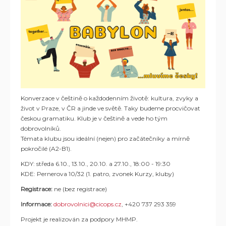
Konverzace v češtině o každodenním životě: kultura, zvyky a
život v Praze, v ČR a jinde ve světě. Taky budeme procvičovat
českou gramatiku. Klub je v češtině a vede ho tým
dobrovolníků.
Témata klubu jsou ideální (nejen) pro začátečníky a mírně
pokročilé (A2-B1).
KDY: středa 6.10., 13.10., 20.10. a 27.10., 18:00 - 19:30
KDE: Pernerova 10/32 (1. patro, zvonek Kurzy, kluby)
Registrace:
ne (bez registrace)
Informace:
dobrovolnici@cicops.cz
, +420 737 293 359
Projekt je realizován za podpory MHMP.