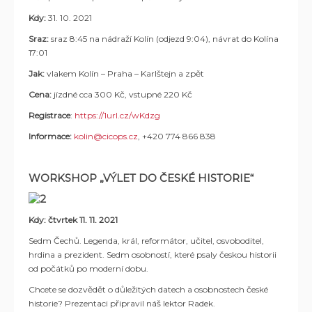
Kdy:
31. 10. 2021
Sraz:
sraz 8:45 na nádraží Kolín (odjezd 9:04), návrat do Kolína
17:01
Jak:
vlakem Kolín – Praha – Karlštejn a zpět
Cena:
jízdné cca 300 Kč, vstupné 220 Kč
Registrace
:
https://1url.cz/wKdzg
Informace:
kolin@cicops.cz
, +420 774 866 838
WORKSHOP „VÝLET DO ČESKÉ HISTORIE“
Kdy: čtvrtek 11. 11. 2021
Sedm Čechů. Legenda, král, reformátor, učitel, osvoboditel,
hrdina a prezident. Sedm osobností, které psaly českou historii
od počátků po moderní dobu.
Chcete se dozvědět o důležitých datech a osobnostech české
historie? Prezentaci připravil náš lektor Radek.