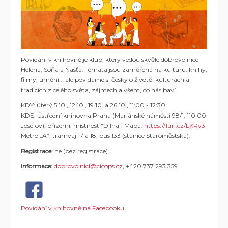
Povídání v knihovně je klub, který vedou skvělé dobrovolnice
Helena, Soňa a Nasťa. Témata jsou zaměřená na kulturu: knihy,
filmy, umění... ale povídáme si česky o životě, kulturách a
tradicích z celého světa, zájmech a všem, co nás baví.
KDY: úterý 5.10., 12.10., 19.10. a 26.10., 11:00 - 12:30
KDE: Ústřední knihovna Praha (Mariánské náměstí 98/1, 110 00
Josefov), přízemí, místnost "Dílna". Mapa:
https://1url.cz/LKRv3
Metro „A“, tramvaj 17 a 18; bus 133 (stanice Staroměstská).
Registrace:
ne (bez registrace)
Informace:
dobrovolnici@cicops.cz
, +420 737 293 359
Povídání v knihovně na Facebooku