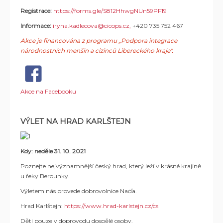
Registrace:
https://forms.gle/S812HhwgNUn59PF19
Informace:
iryna.kadlecova@cicops.cz
,
+420 735 752 467
Akce je financována z programu „Podpora integrace
národnostních menšin a cizinců Libereckého kraje".
Akce na Facebooku
VÝLET NA HRAD KARLŠTEJN
Kdy: neděle 31. 10. 2021
Poznejte nejvýznamnější český hrad, který leží v krásné krajině
u řeky Berounky.
Výletem nás provede dobrovolnice Naďa.
Hrad Karlštejn:
https://www.hrad-karlstejn.cz/cs
Děti pouze v doprovodu dospělé osoby.