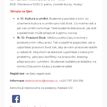
KDE: Pernerova 10/32 (1. patro, zvonek Kurzy, kluby)
Témata na říjen:
4. 10. Kultura a umění.
Budeme si povídat o tom, co
znamená kultura a umění pro náš život. Co máme rádi a
jak nás umění ovlivňuje. Také budeme diskutovat, jak stát
a společnost může přispívat k jejímu rozvoji.
18. 10. Pracovní život.
Většinu svého času trávíme v
produktivním věku prací. Tak si pojďme popovídat, jak si
uspořádat pracovní život tak, aby se nám pracovalo dobře
a radostně. Abychom se dokázali vypořádat s takovými
problémy, jako jsou konflikty na pracovišti, bossing,
přepracování, vyhoření. Zkušenost každého je důležitá, na
tomto Diskusním klubu ji budeme sdílet.
Registrace
: ne (bez registrace)
Informace:
d
obrovolnici@cicops.cz
, +420 737 293 359
Aktivita je realizována za podpory Nadace O2.