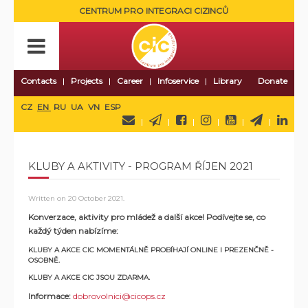
CENTRUM PRO INTEGRACI CIZINCŮ
Contacts
Projects
Career
Infoservice
Library
Donate
CZ
EN
RU
UA
VN
ESP
KLUBY A AKTIVITY - PROGRAM ŘÍJEN 2021
Written on
20 October 2021
.
Konverzace, aktivity pro mládež a další akce! Podívejte se, co
každý týden nabízíme:
KLUBY A AKCE CIC MOMENTÁLNĚ PROBÍHAJÍ ONLINE I PREZENČNĚ -
OSOBNĚ.
KLUBY A AKCE CIC JSOU ZDARMA.
Informace:
dobrovolnici@cicops.cz