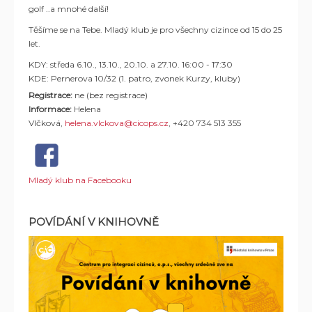
golf ..a mnohé další!
Těšíme se na Tebe. Mladý klub je pro všechny cizince od 15 do 25
let.
KDY: středa 6.10., 13.10., 20.10. a 27.10. 16:00 - 17:30
KDE: Pernerova 10/32 (1. patro, zvonek Kurzy, kluby)
Registrace:
ne (bez registrace)
Informace:
Helena
Vlčková,
helena.vlckova@cicops.cz
, +420 734 513 355
Mladý klub na Facebooku
POVÍDÁNÍ V KNIHOVNĚ