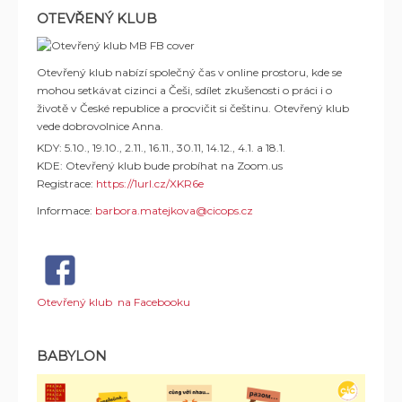
OTEVŘENÝ KLUB
Otevřený klub nabízí společný čas v online prostoru, kde se
mohou setkávat cizinci a Češi, sdílet zkušenosti o práci i o
životě v České republice a procvičit si češtinu. Otevřený klub
vede dobrovolnice Anna.
KDY: 5.10., 19.10., 2.11., 16.11., 30.11, 14.12., 4.1. a 18.1.
KDE: Otevřený klub bude probíhat na Zoom.us
Registrace:
https://1url.cz/XKR6e
Informace:
barbora.matejkova@cicops.cz
Otevřený klub na Facebooku
BABYLON