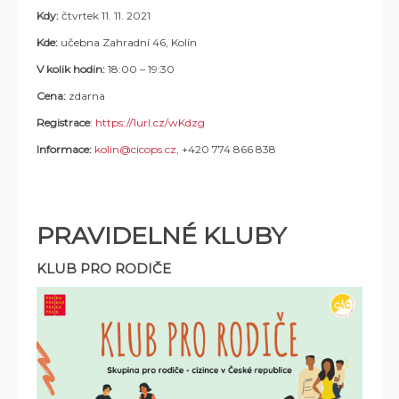
Kdy:
čtvrtek 11. 11. 2021
Kde:
učebna Zahradní 46, Kolín
V kolik hodin:
18:00 – 19:30
Cena:
zdarna
Registrace
:
https://1url.cz/wKdzg
Informace:
kolin@cicops.cz
, +420 774 866 838
PRAVIDELNÉ KLUBY
KLUB PRO RODIČE