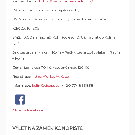
Zámek Radim:
https://www.zamek-radim.cz/
Děti pouze v doprovodu dospělé osoby.
PS: V kavárně na zámku mají výborné domácí koláče!
Kdy:
23. 10. 2021
Sraz
: 10:00 na nádraží Kolín (odjezd 10:18), návrat do Kolína
15:14
Jak
: cesta tam vlakem Kolín – Pečky, cesta zpět vlakem Radim
– Kolín
Cena
: jízdné cca 70 Kč, vstupné max. 120 Kč
Registrace
:
https://1url.cz/wKdzg
Informace:
kolin@cicops.cz
, +420 774 866 838
Akce na Facebooku
VÝLET NA ZÁMEK KONOPIŠTĚ