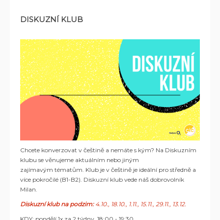
DISKUZNÍ KLUB
Chcete konverzovat v češtině a nemáte s kým? Na Diskuzním
klubu se věnujeme aktuálním nebo jiným
zajímavým tématům. Klub je v češtině je ideální pro středně a
více pokročilé (B1-B2). Diskuzní klub vede náš dobrovolník
Milan.
Diskuzní klub na podzim:
4.10., 18.10., 1.11., 15.11., 29.11., 13.12.
KDY: pondělí 1x za 2 týdny, 18:00 - 19:30