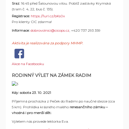
Sraz:
16:45 před Šalounovou vilou. Poblíž zastávky Krymská
(tram č. 4, 22, bus č. 135).
Registrace:
https://1url.cz/bKs0x
Pro klienty CIC zdarma!
Informace:
dobrovolnici@cicops.cz
, +420 737 293 359
Aktivita je realizována za podpory MHMP.
Akce na Facebooku
RODINNÝ VÝLET NA ZÁMEK RADIM
Kdy:
sobota 23. 10. 2021
Příjemná procházka z Peček do Radimi po naučné stezce (cca
5 km). Prohlídka krásného malého
renesančního zámku –
vhodná i pro menší dět
i.
Výletem nás provede lektorka Eva.