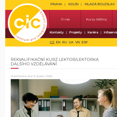
PRAHA
KOLÍN
MLADÁ BOLESLAV
O nás
Kurzy češtiny
Kontakty
Projekty
Kariéra
Infoservi
CZ
EN
RU
UA
VN
ESP
REKVALIFIKAČNÍ KURZ LEKTOR/LEKTORKA
DALŠÍHO VZDĚLÁVÁNÍ
Publikováno dne
9. duben 2026
.