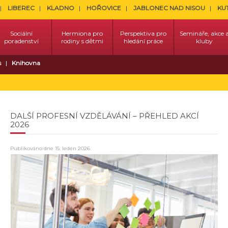
LIBEREC
KLADNO
HOŘOVICE
JABLONEC NAD NISOU
KU
Sociální
Hermiona pro
Perspektiva pro
Semináře, akce 
poradenství
rodiny s dětmi
hledání práce
kluby
s
Knihovna
DALŠÍ PROFESNÍ VZDĚLÁVÁNÍ – PŘEHLED AKCÍ
2026
Publikováno dne
15. leden 2026
.