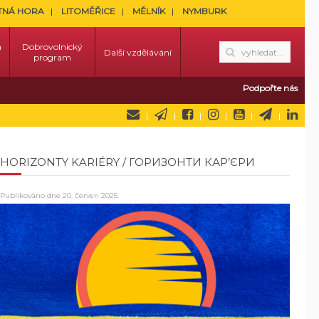
TNÁ HORA
LITOMĚŘICE
MĚLNÍK
NYMBURK
a
Dobrovolnický
Další vzdělávání
program
Podpořte nás
HORIZONTY KARIÉRY / ГОРИЗОНТИ КАР’ЄРИ
Publikováno dne
20. červen 2025
.