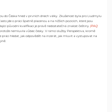
kou do Česka hned v prvních dnech války. Zkušenost byla pro Liudmylu
často jde o práci špatně placenou a na nižších pozicích, které jsou
jící původní kvalifikaci je právě nedostatečná znalost češtiny
(
PAQ
, protože nemluvila vůbec česky. V rámci služby Perspektiva, kromě
e práci hledat, jak odpovědět na inzerát, jak mluvit a vystupovat na
jině.