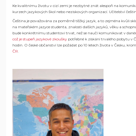
Ke kvalitnímu životu v cizí zemi je nezbytné znát alespoň na komunikační 
kurzech jazykových škol nebo neziskových organizací. Učitelství češt
Čeština je považována za poměrně těžký jazyk, a to zejména kvůli sklo
na mateřském jazyce studenta, znalosti dalších jazyků, věku a schopnos
bude konkrétnímu studentovi trvat, než se naučí komunikovat v dané
což je stupeň jazykové zkoušky
potřebné k získání trvalého pobytu v Če
hodin. O české občanství lze požádat po 10 letech života v Česku, kromě
ČR
.