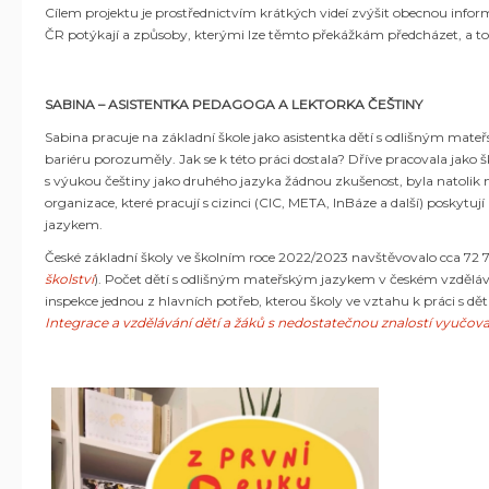
Cílem projektu je prostřednictvím krátkých videí zvýšit obecnou informo
ČR potýkají a způsoby, kterými lze těmto překážkám předcházet, a to 
SABINA – ASISTENTKA PEDAGOGA A LEKTORKA ČEŠTINY
Sabina pracuje na základní škole jako asistentka dětí s odlišným ma
bariéru porozuměly. Jak se k této práci dostala? Dříve pracovala jak
s výukou češtiny jako druhého jazyka žádnou zkušenost, byla natolik
organizace, které pracují s cizinci (CIC, META, InBáze a další) posky
jazykem.
České základní školy ve školním roce 2022/2023 navštěvovalo cca 72 
školství
). Počet dětí s odlišným mateřským jazykem v českém vzděláva
inspekce jednou z hlavních potřeb, kterou školy ve vztahu k práci s d
Integrace a vzdělávání dětí a žáků s nedostatečnou znalostí vyučov