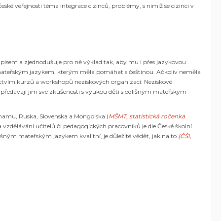
ské veřejnosti téma integrace cizinců, problémy, s nimiž se cizinci v
pisem a zjednodušuje pro ně výklad tak, aby mu i přes jazykovou
ným mateřským jazykem, kterým měla pomáhat s češtinou. Ačkoliv neměla
ictvím kurzů a workshopů neziskových organizací. Neziskové
a předávají jim své zkušenosti s výukou dětí s odlišným mateřským
tnamu, Ruska, Slovenska a Mongolska (
MŠMT, statistická ročenka
zdělávání učitelů či pedagogických pracovníků je dle České školní
išným mateřským jazykem kvalitní, je důležité vědět, jak na to
(
ČŠI,