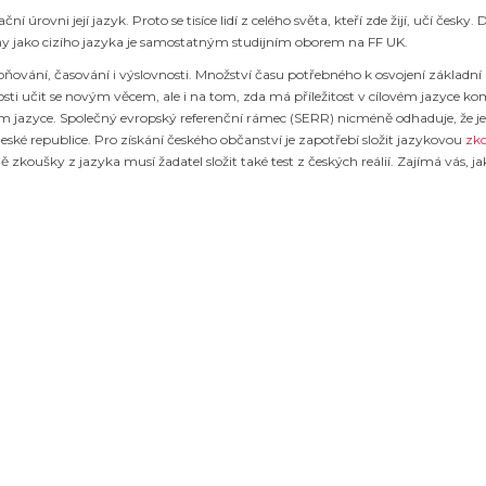
úrovni její jazyk. Proto se tisíce lidí z celého světa, kteří zde žijí, učí česky
iny jako cizího jazyka je samostatným studijním oborem na FF UK.
ňování, časování i výslovnosti. Množství času potřebného k osvojení základní
ti učit se novým věcem, ale i na tom, zda má příležitost v cílovém jazyce kom
m jazyce. Společný evropský referenční rámec (SERR) nicméně odhaduje, že 
ské republice. Pro získání českého občanství je zapotřebí složit jazykovou
zko
 zkoušky z jazyka musí žadatel složit také test z českých reálií. Zajímá vás, 