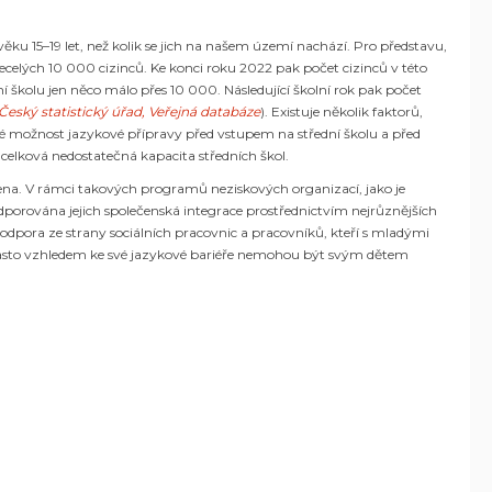
ěku 15–19 let, než kolik se jich na našem území nachází. Pro představu,
celých 10 000 cizinců. Ke konci roku 2022 pak počet cizinců v této
 školu jen něco málo přes 10 000. Následující školní rok pak počet
Český statistický úřad, Veřejná databáze
). Existuje několik faktorů,
ké možnost jazykové přípravy před vstupem na střední školu a před
celková nedostatečná kapacita středních škol.
ena. V rámci takových programů neziskových organizací, jako je
e podporována jejich společenská integrace prostřednictvím nejrůznějších
é podpora ze strany sociálních pracovnic a pracovníků, kteří s mladými
eří často vzhledem ke své jazykové bariéře nemohou být svým dětem