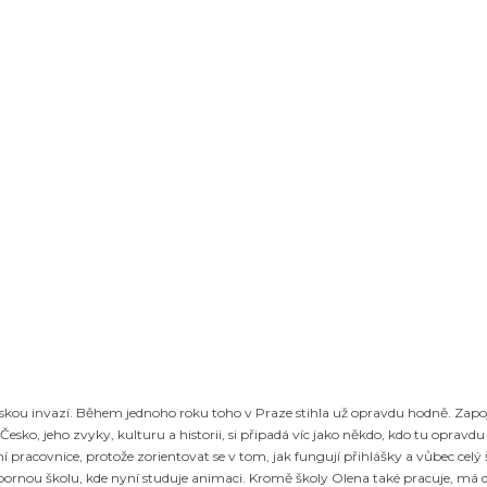
uskou invazí. Během jednoho roku toho v Praze stihla už opravdu hodně. Zapo
o, jeho zvyky, kulturu a historii, si připadá víc jako někdo, kdo tu opravdu ž
lní pracovnice, protože zorientovat se v tom, jak fungují přihlášky a vůbec ce
dbornou školu, kde nyní studuje animaci. Kromě školy Olena také pracuje, má d