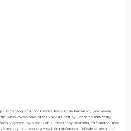
jila se do programu pro mládež, kde si našla kamarády, poznávala
ije. Absolvovala také intenzivní kurz češtiny, kde se naučila česky
lý školský systém, bylo pro Olenu, která tehdy neuměla ještě skoro vůbec
vě brigády – na recepci a v rychlém občerstvení. Někdy je toho na ní