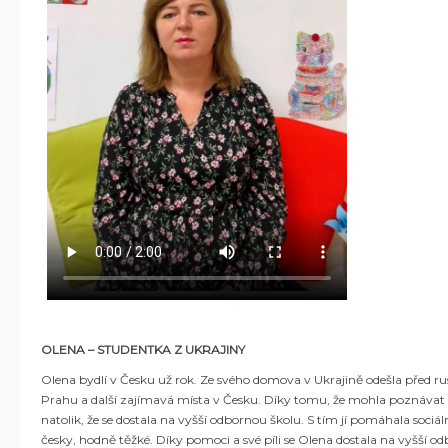
OLENA – STUDENTKA Z UKRAJINY
Olena bydlí v Česku už rok. Ze svého domova v Ukrajině odešla před r
Prahu a další zajímavá místa v Česku. Díky tomu, že mohla poznávat Česk
natolik, že se dostala na vyšší odbornou školu. S tím jí pomáhala sociá
česky, hodně těžké. Díky pomoci a své píli se Olena dostala na vyšší o