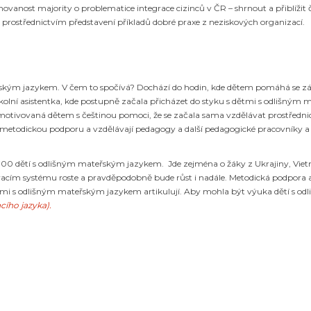
vanost majority o problematice integrace cizinců v ČR – shrnout a přiblížit če
prostřednictvím představení příkladů dobré praxe z neziskových organizací.
teřským jazykem. V čem to spočívá? Dochází do hodin, kde dětem pomáhá se zá
o školní asistentka, kde postupně začala přicházet do styku s dětmi s odliš
 motivovaná dětem s češtinou pomoci, že se začala sama vzdělávat prostředn
tují metodickou podporu a vzdělávají pedagogy a další pedagogické pracovníky 
700 dětí s odlišným mateřským jazykem. Jde zejména o žáky z Ukrajiny, Vie
cím systému roste a pravděpodobně bude růst i nadále. Metodická podpora a v
ětmi s odlišným mateřským jazykem artikulují. Aby mohla být výuka dětí s odl
acího jazyka
).