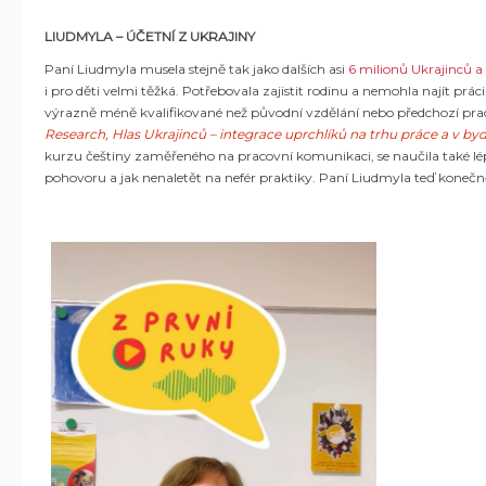
LIUDMYLA – ÚČETNÍ Z UKRAJINY
Paní Liudmyla musela stejně tak jako dalších
asi
6 milionů Ukrajinců a
i pro děti velmi těžká. Potřebovala zajistit rodinu a nemohla najít prác
výrazně méně kvalifikované než původní vzdělání nebo předchozí pracov
Research, Hlas Ukrajinců – integrace uprchlíků na trhu práce a v byd
kurzu češtiny zaměřeného na pracovní komunikaci, se naučila také lépe 
pohovoru a jak nenaletět na nefér praktiky. Paní Liudmyla teď konečně 