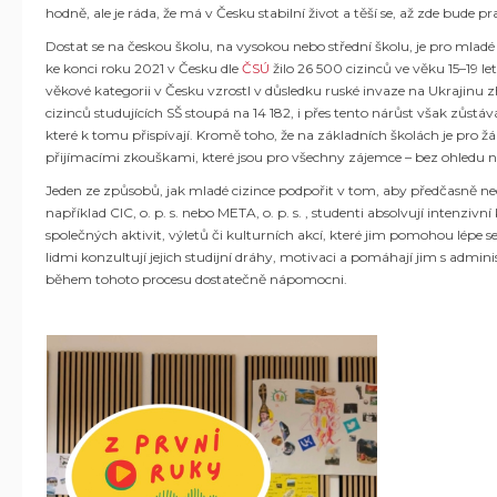
hodně, ale je ráda, že má v Česku stabilní život a těší se, až zde bude
Dostat se na českou školu, na vysokou nebo střední školu, je pro mladé
ke konci roku 2021 v Česku dle
ČSÚ
žilo 26 500 cizinců ve věku 15–19 le
věkové kategorii v Česku vzrostl v důsledku ruské invaze na Ukrajinu 
cizinců studujících SŠ stoupá na 14 182, i přes tento nárůst však zůstá
které k tomu přispívají. Kromě toho, že na základních školách je pro
přijímacími zkouškami, které jsou pro všechny zájemce – bez ohledu na
Jeden ze způsobů, jak mladé cizince podpořit v tom, aby předčasně n
například CIC, o. p. s. nebo META, o. p. s. , studenti absolvují intenzi
společných aktivit, výletů či kulturních akcí, které jim pomohou lépe s
lidmi konzultují jejich studijní dráhy, motivaci a pomáhají jim s admi
během tohoto procesu dostatečně nápomocni.