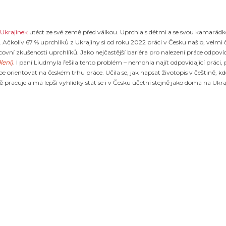
 Ukrajinek
utéct ze své země před válkou. Uprchla s dětmi a se svou kamarád
i. Ačkoliv 67 % uprchlíků z Ukrajiny si od roku 2022 práci v Česku našlo, velmi 
ní zkušenosti uprchlíků. Jako nejčastější bariéra pro nalezení práce odpovída
lení
)
. I paní Liudmyla řešila tento problém – nemohla najít odpovídající práci
orientovat na českém trhu práce. Učila se, jak napsat životopis v češtině, kd
pracuje a má lepší vyhlídky stát se i v Česku účetní stejně jako doma na Ukra