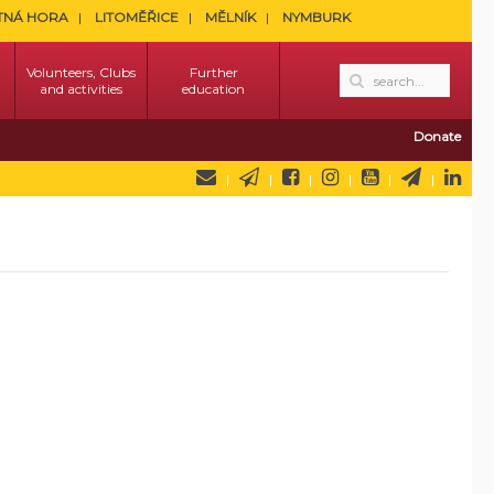
TNÁ HORA
LITOMĚŘICE
MĚLNÍK
NYMBURK
Volunteers, Clubs
Further
and activities
education
Donate