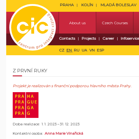
PRAHA
KOLÍN
MLADÁ BOLESLAV
About us
Czech Courses
Contacts
Projects
Career
Infoservic
CZ
EN
RU
UA
VN
ESP
Z PRVNÍ RUKY
Projekt je realizován s finanční podporou hlavního města Prahy.
Doba realizace: 1. 1. 2023 – 31. 12. 2023
Kontaktní osoba:
Anna Marie Vinařická