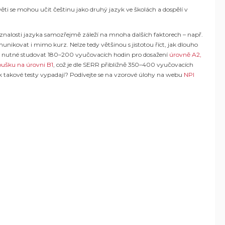
. Děti se mohou učit češtinu jako druhý jazyk ve školách a dospělí v
 znalosti jazyka samozřejmě záleží na mnoha dalších faktorech – např.
unikovat i mimo kurz. Nelze tedy většinou s jistotou říct, jak dlouho
je nutné studovat 180–200 vyučovacích hodin pro dosažení
úrovně A2,
ušku na úrovni B1
, což je dle SERR přibližně 350–400 vyučovacích
jak takové testy vypadají? Podívejte se na vzorové úlohy na webu
NPI