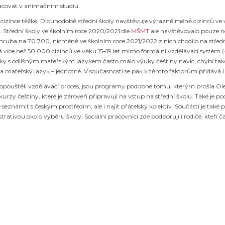
 pracovat v animačním studiu.
 cizince těžké. Dlouhodobě střední školy navštěvuje výrazně méně cizinců ve v
t. Střední školy ve školním roce 2020/2021 dle
MŠMT
ale navštěvovalo pouze ne
zhruba na 70 700, nicméně ve školním roce 2021/2022 z nich chodilo na střední
vá více než 50 000 cizinců ve věku 15–19 let mimo formální vzdělávací systém (
 žáky s odlišným mateřským jazykem často málo výuky češtiny navíc, chybí ta
 mateřský jazyk – jednotné. V současnosti se pak k těmto faktorům přidává i 
eopouštěli vzdělávací proces, jsou programy podobné tomu, kterým prošla Ol
vní kurzy češtiny, které je zároveň připravují na vstup na střední školu. Také j
e seznámit s českým prostředím, ale i najít přátelský kolektiv. Součástí je tak
nistrativou okolo výběru školy. Sociální pracovníci zde podporují i rodiče, kt