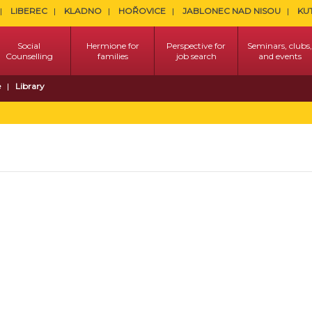
LIBEREC
KLADNO
HOŘOVICE
JABLONEC NAD NISOU
KU
Social
Hermione for
Perspective for
Seminars, clubs,
Counselling
families
job search
and events
e
Library