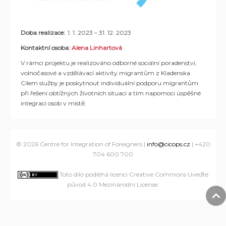
Doba realizace:
1
. 1. 2023 – 31. 12. 2023
Kontaktní osoba:
Alena Linhartová
V rámci projektu je realizováno odborné sociální poradenství,
volnočasové a vzdělávací aktivity migrantům z Kladenska.
Cílem služby je poskytnout individuální podporu migrantům
při řešení obtížných životních situací a tím napomoci úspěšné
integraci osob v místě.
© 2026 Centre for Integration of Foreigners |
info@cicops.cz
| +420
704 600 700
Toto dílo podléhá licenci Creative Commons Uveďte
původ 4.0 Mezinárodní License
.