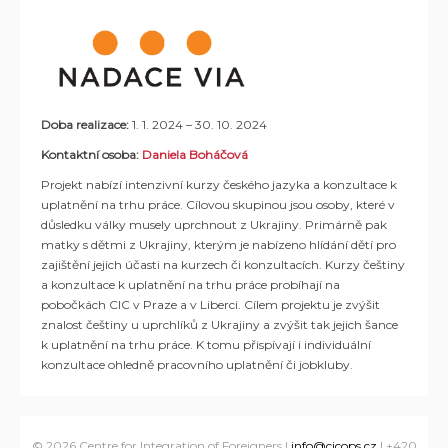
Doba realizace:
1. 1. 2024 – 30. 10. 2024
Kontaktní osoba:
Daniela Boháčová
Projekt nabízí intenzivní kurzy českého jazyka a konzultace k
uplatnění na trhu práce. Cílovou skupinou jsou osoby, které v
důsledku války musely uprchnout z Ukrajiny. Primárně pak
matky s dětmi z Ukrajiny, kterým je nabízeno hlídání dětí pro
zajištění jejich účasti na kurzech či konzultacích. Kurzy češtiny
a konzultace k uplatnění na trhu práce probíhají na
pobočkách CIC v Praze a v Liberci. Cílem projektu je zvýšit
znalost češtiny u uprchlíků z Ukrajiny a zvýšit tak jejich šance
k uplatnění na trhu práce. K tomu přispívají i individuální
konzultace ohledně pracovního uplatnění či jobkluby.
© 2026 Centre for Integration of Foreigners |
info@cicops.cz
| +420