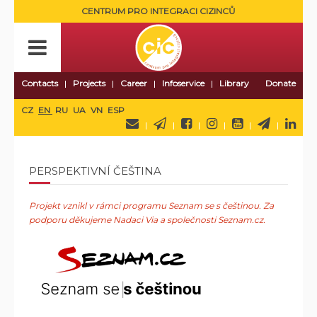
CENTRUM PRO INTEGRACI CIZINCŮ
Contacts
Projects
Career
Infoservice
Library
Donate
CZ
EN
RU
UA
VN
ESP
PERSPEKTIVNÍ ČEŠTINA
Projekt vznikl v rámci programu Seznam se s češtinou. Za
podporu děkujeme Nadaci Via a společnosti Seznam.cz.