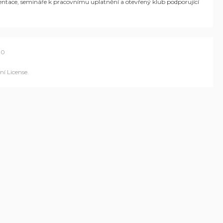
rientace, semináře k pracovnímu uplatnění a otevřený klub podporující
00
í License
.