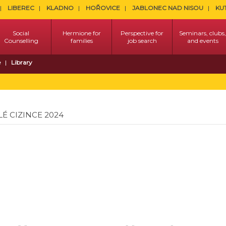
LIBEREC
KLADNO
HOŘOVICE
JABLONEC NAD NISOU
KU
Social
Hermione for
Perspective for
Seminars, clubs,
Counselling
families
job search
and events
e
Library
É CIZINCE 2024