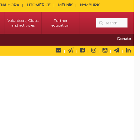
TNÁ HORA
LITOMĚŘICE
MĚLNÍK
NYMBURK
Volunteers, Clubs
Further
and activities
education
Donate