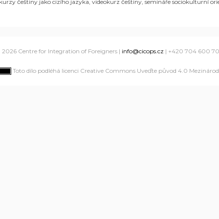
 kurzy češtiny jako cizího jazyka, videokurz češtiny, semináře sociokulturní o
 2026 Centre for Integration of Foreigners |
info@cicops.cz
| +420 704 600 7
Toto dílo podléhá licenci Creative Commons Uveďte původ 4.0 Mezinárodn