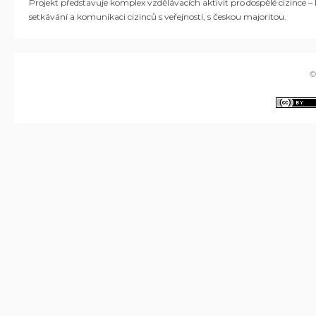
Projekt představuje komplex vzdělávacích aktivit pro dospělé cizince
–
setkávání a komunikaci cizinců s veřejností, s českou majoritou.
©