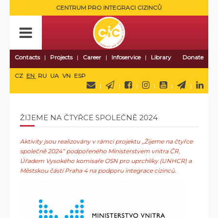
CENTRUM PRO INTEGRACI CIZINCŮ
Contacts
Projects
Career
Infoservice
Library
Donate
CZ
EN
RU
UA
VN
ESP
ŽIJEME NA ČTYŘCE SPOLEČNĚ 2024
Aktivity jsou realizovány v rámci projektu „Žijeme na čtyřce
společně 2024“ podpořeného Ministerstvem vnitra ČR,
Úřadem Vysokého komisaře OSN pro uprchlíky (UNHCR) a
Městskou částí Praha 4 na podporu integrace cizinců.