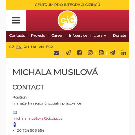
CENTRUM PRO INTEGRACI CIZINCŮ
Contacts
Projects
Career
Infoservice
Library
Donate
CZ
EN
RU
UA
VN
ESP
MICHALA MUSILOVÁ
CONTACT
Position:
manažerka regionů, sociální pracovnice
michala.musilova@cicops.cz
+420 724 506 854