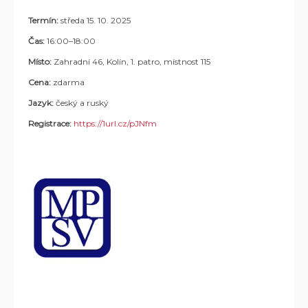
Termín:
středa 15. 10. 2025
Čas:
16:00–18:00
Místo:
Zahradní 46, Kolín, 1. patro, místnost 115
Cena:
zdarma
Jazyk:
český a ruský
Registrace:
https://1url.cz/pJNfm