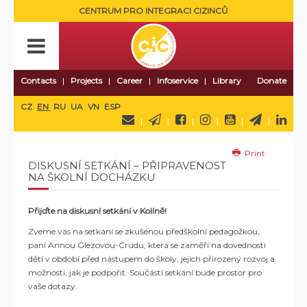
CENTRUM PRO INTEGRACI CIZINCŮ
Contacts
Projects
Career
Infoservice
Library
Donate
CZ
EN
RU
UA
VN
ESP
Print
DISKUSNÍ SETKÁNÍ – PŘIPRAVENOST
NA ŠKOLNÍ DOCHÁZKU
Přijďte na diskusní setkání v Kolíně!
Zveme vás na setkání se zkušenou předškolní pedagožkou,
paní Annou Glezovou-Crudu, která se zaměří na dovednosti
dětí v období před nástupem do školy, jejich přirozený rozvoj a
možnosti, jak je podpořit. Součástí setkání bude prostor pro
vaše dotazy.