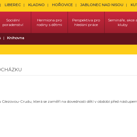
LIBEREC
KLADNO
HOŘOVICE
JABLONEC NAD NISOU
KU
Sociální
Hermiona pro
Perspektiva pro
Semináře, akce 
poradenství
rodiny s dětmi
hledání práce
kluby
s
Knihovna
DOCHÁZKU
lezovou-Crudu, která se zaměří na dovednosti dětí v období před nástupem do 