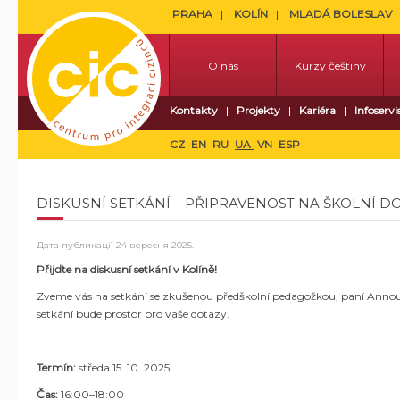
PRAHA
KOLÍN
MLADÁ BOLESLAV
O nás
Kurzy češtiny
Kontakty
Projekty
Kariéra
Infoservi
CZ
EN
RU
UA
VN
ESP
DISKUSNÍ SETKÁNÍ – PŘIPRAVENOST NA ŠKOLNÍ 
Дата публикації
24 вересня 2025
.
Přijďte na diskusní setkání v Kolíně!
Zveme vás na setkání se zkušenou předškolní pedagožkou, paní Annou G
setkání bude prostor pro vaše dotazy.
Termín:
středa 15. 10. 2025
Čas:
16:00–18:00