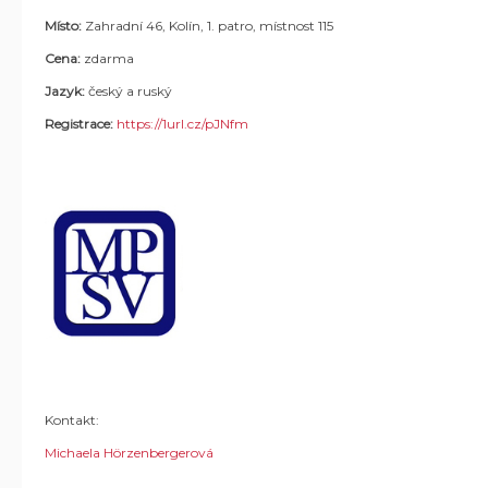
Místo:
Zahradní 46, Kolín, 1. patro, místnost 115
Cena:
zdarma
Jazyk:
český a ruský
Registrace:
https://1url.cz/pJNfm
Kontakt:
Michaela Hörzenbergerová