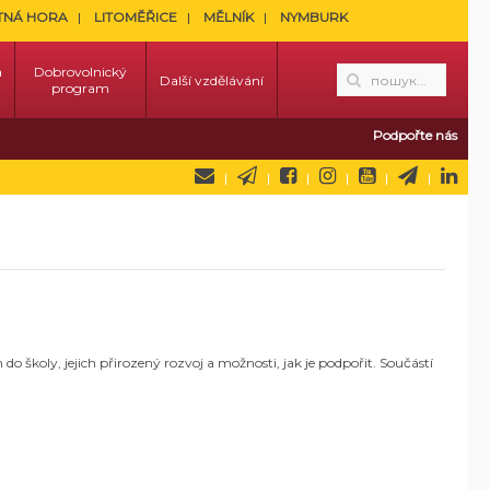
TNÁ HORA
LITOMĚŘICE
MĚLNÍK
NYMBURK
a
Dobrovolnický
Další vzdělávání
program
Podpořte nás
školy, jejich přirozený rozvoj a možnosti, jak je podpořit. Součástí