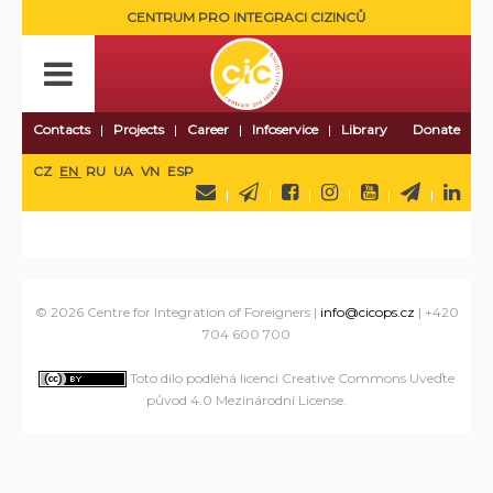
CENTRUM PRO INTEGRACI CIZINCŮ
Contacts
Projects
Career
Infoservice
Library
Donate
CZ
EN
RU
UA
VN
ESP
© 2026 Centre for Integration of Foreigners |
info@cicops.cz
| +420
704 600 700
Toto dílo podléhá licenci Creative Commons Uveďte
původ 4.0 Mezinárodní License
.