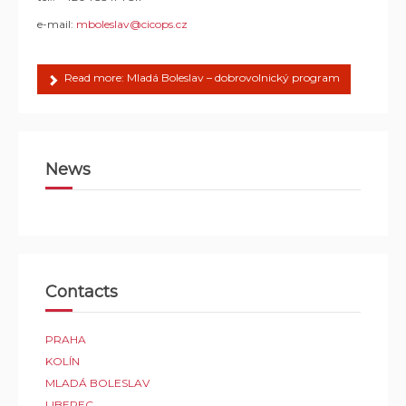
e-mail:
mboleslav@cicops.cz
Read more: Mladá Boleslav – dobrovolnický program
News
Contacts
PRAHA
KOLÍN
MLADÁ BOLESLAV
LIBEREC