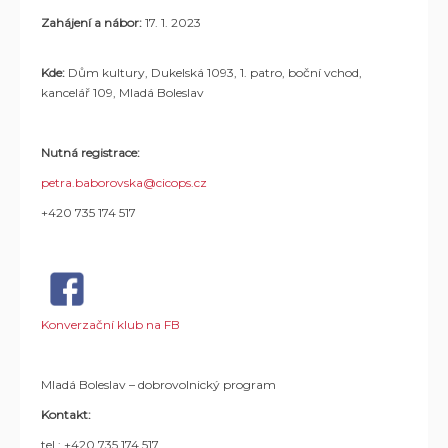
Zahájení a nábor:
17. 1. 2023
Kde:
Dům kultury, Dukelská 1093, 1. patro, boční vchod,
kancelář 109, Mladá Boleslav
Nutná registrace:
petra.baborovska@cicops.cz
+420 735 174 517
Konverzační klub na FB
Mladá Boleslav – dobrovolnický program
Kontakt:
tel.: +420 735 174 517