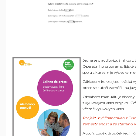
Jedná se o audiovizuální kurz 
Operačního programu lidské z
spolu s kurzem je výsledkem dv
Základem kurzu jsou krátká výu
proto se autoři zaměřili na ja
Obsahem manuálu je obecný po
s výukovými videi projektu Češ
včetně výukových videí.
Projekt byl financován z Ev
zaměstnanost a ze státního 
Autoři: Luděk Brouček (ed.), 