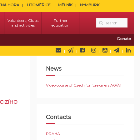
TNÁ HORA
LITOMĚŘICE
MĚLNÍK
NYMBURK
Volunteers, Clubs
Further
and activities
education
Donate
News
Video course of Czech for foreigners A0/A1
CIZÍHO
Contacts
PRAHA