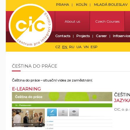
PRAHA
KOLÍN
MLADÁ BOLESLAV
About us
Czech Courses
Contacts
Projects
Career
Infoservic
CZ
EN
RU
UA
VN
ESP
ČEŠTINA DO PRÁCE
Čeština do práce – situační videa ze zaměstnání.
E-LEARNING
ČEŠTI
JAZYKA
CIC, o. p.