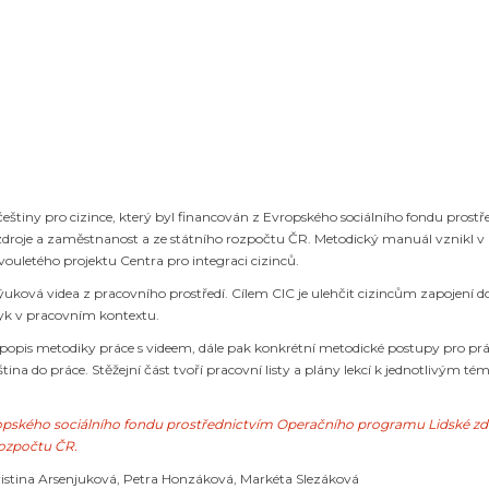
češtiny pro cizince, který byl financován z Evropského sociálního fondu prost
droje a zaměstnanost a ze státního rozpočtu ČR. Metodický manuál vznikl v 
ouletého projektu Centra pro integraci cizinců.
ková videa z pracovního prostředí. Cílem CIC je ulehčit cizincům zapojení do
zyk v pracovním kontextu.
pis metodiky práce s videem, dále pak konkrétní metodické postupy pro prá
tina do práce. Stěžejní část tvoří pracovní listy a plány lekcí k jednotlivým t
ropského sociálního fondu prostřednictvím Operačního programu Lidské zd
rozpočtu ČR.
Kristina Arsenjuková, Petra Honzáková, Markéta Slezáková