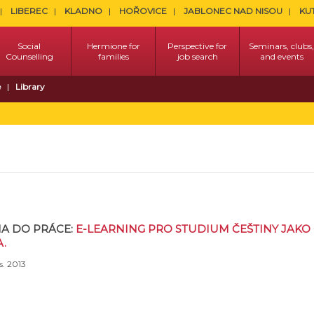
LIBEREC
KLADNO
HOŘOVICE
JABLONEC NAD NISOU
KU
Social
Hermione for
Perspective for
Seminars, clubs,
Counselling
families
job search
and events
e
Library
NA DO PRÁCE:
E-LEARNING PRO STUDIUM ČEŠTINY JAKO 
.
 s. 2013