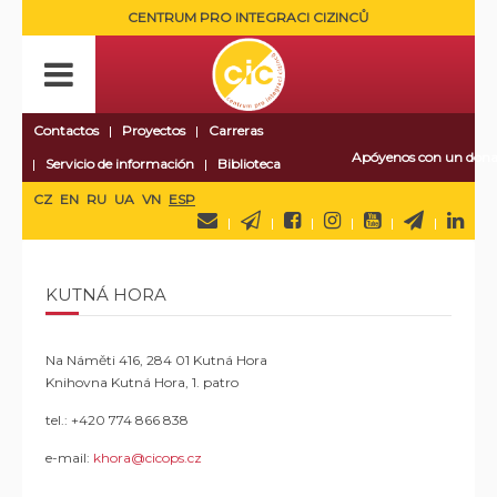
CENTRUM PRO INTEGRACI CIZINCŮ
Contactos
Proyectos
Carreras
Apóyenos con un dona
Servicio de información
Biblioteca
CZ
EN
RU
UA
VN
ESP
KUTNÁ HORA
Na Náměti 416, 284 01 Kutná Hora
Knihovna Kutná Hora, 1. patro
tel.: +420 774 866 838
e-mail:
khora@cicops.cz