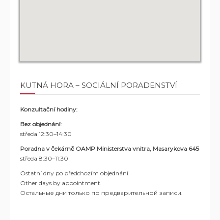
KUTNÁ HORA – SOCIÁLNÍ PORADENSTVÍ
Konzultační hodiny:
Bez objednání:
středa 12:30–14:30
Poradna v čekárně OAMP Ministerstva vnitra, Masarykova 645
středa 8:30–11:30
Ostatní dny po předchozím objednání.
Other days by appointment.
Остальные дни только по предварительной записи.