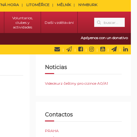
TNÁ HORA
LITOMĚŘICE
MĚLNÍK
NYMBURK
Voluntarios,
clubes y
Další vzdělávání
actividades
Apóyenos con un donativo
Noticias
Videokurz češtiny pro cizince A0/A1
Contactos
PRAHA