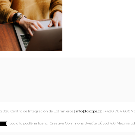
 2026
Centro de Integración de Extranjeros
|
info@cicops.cz
| +420 704 600 7
Toto dílo podléhá licenci Creative Commons Uveďte původ 4.0 Mezinárodn