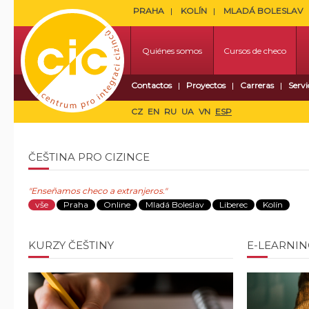
PRAHA
KOLÍN
MLADÁ BOLESLAV
Quiénes somos
Cursos de checo
Contactos
Proyectos
Carreras
Servi
CZ
EN
RU
UA
VN
ESP
ČEŠTINA PRO CIZINCE
"
Enseñamos checo a extranjeros.
"
vše
Praha
Online
Mladá Boleslav
Liberec
Kolín
KURZY ČEŠTINY
E-LEARNIN