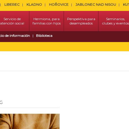
LIBEREC
KLADNO
HOŘOVICE
JABLONEC NAD NISOU
KU
Servicio de
Hermiona, para
Perspektiva para
Seminarios,
atención social
familias con hijos
desempleados
clubes y eventos
cio de información
Biblioteca
G