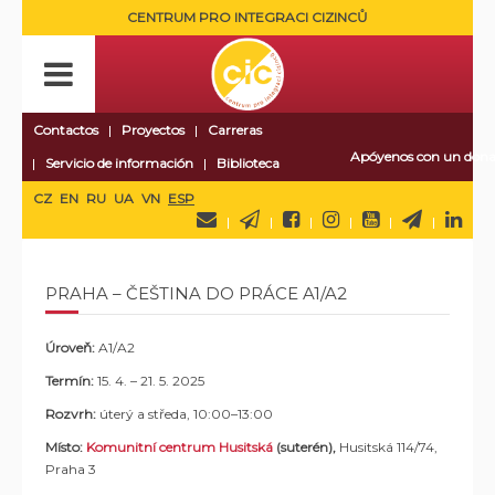
CENTRUM PRO INTEGRACI CIZINCŮ
Contactos
Proyectos
Carreras
Apóyenos con un dona
Servicio de información
Biblioteca
CZ
EN
RU
UA
VN
ESP
PRAHA – ČEŠTINA DO PRÁCE A1/A2
Úroveň:
A1/A2
Termín:
15. 4. – 21. 5. 2025
Rozvrh:
úterý a středa, 10:00–13:00
Místo:
Komunitní centrum Husitská
(suterén),
Husitská 114/74,
Praha 3