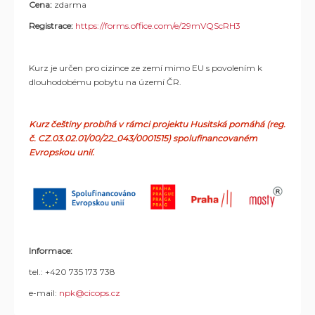
Cena:
zdarma
Registrace:
https://forms.office.com/e/29mVQScRH3
Kurz je určen pro cizince ze zemí mimo EU s povolením k
dlouhodobému pobytu na území ČR.
Kurz češtiny probíhá v rámci projektu Husitská pomáhá (reg.
č. CZ.03.02.01/00/22_043/0001515) spolufinancovaném
Evropskou unií.
Informace:
tel.: +420 735 173 738
e-mail:
npk@cicops.cz