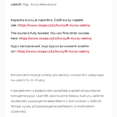
Lektoři:
Mgr. Anna Kleknerová
Kapacita kurzu je naplněna. Další kurzy najdete
zde:
https://www.cicops.cz/cz/kurzy/8-kurzy-cestiny
The course is fully booked. You can find other courses
here:
https://www.cicops.cz/cz/kurzy/8-kurzy-cestiny
Курс заповнений. Інші курси ви можете знайти
тут:
https://www.cicops.cz/cz/kurzy/8-kurzy-cestiny
Konverzační klub je určený pro seniory-cizince 60+ pobývající
na území hl. m. Prahy.
V bezpečném a podpůrném prostředí si společně povídáme,
trénujeme jazyk i paměť, poznáváme českou kulturu, sdílíme
zkušenosti a posilujeme sebevědomí v komunikaci v češtině.
Tempo výuky přizpůsobujeme potřebám a možnostem
účastníků.