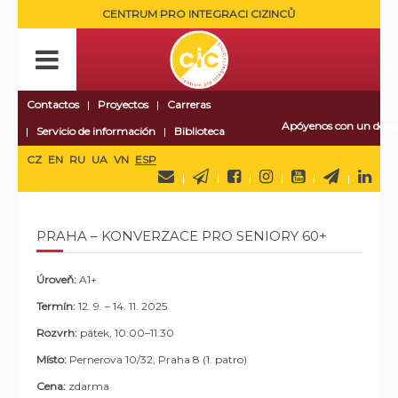
CENTRUM PRO INTEGRACI CIZINCŮ
Contactos
Proyectos
Carreras
Apóyenos con un dona
Servicio de información
Biblioteca
CZ
EN
RU
UA
VN
ESP
PRAHA – KONVERZACE PRO SENIORY 60+
Úroveň:
A1+
Termín:
12. 9. – 14. 11. 2025
Rozvrh:
pátek, 10:00–11:30
Místo:
Pernerova 10/32, Praha 8 (1. patro)
Cena:
zdarma