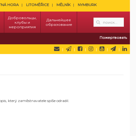
TNÁ HORA
LITOMĚŘICE
MĚLNÍK
NYMBURK
Добровольцы,
Дальнейшее
клубы и
образование
мероприятия
Пожертвовать
opis, který zaměstnavatele spíše odradil.