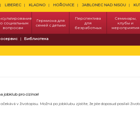
LIBEREC
KLADNO
HOŘOVICE
JABLONEC NAD NISOU
KU
нсультирование
Перспектива
Семинары,
Гермиона для
о социальным
для
клубы и
семей с детьми
вопросам
безработных
мероприятия
осервис
Библиотека
a jobklub pro cizince!
ekává v životopisu. Možná po jobklubu zjistíte, že jste doposud posílali život