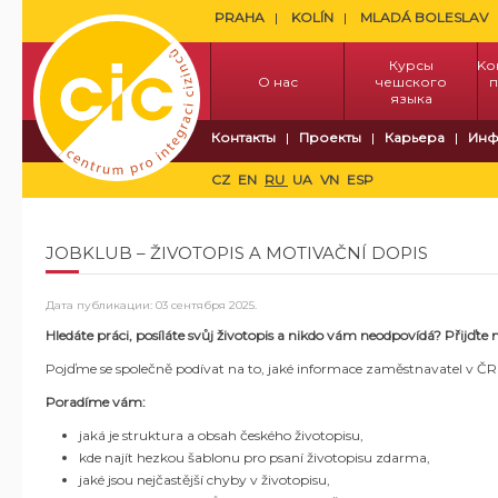
PRAHA
KOLÍN
MLADÁ BOLESLAV
Курсы
Kо
О нас
чешского
п
языка
Контакты
Проекты
Карьера
Инф
CZ
EN
RU
UA
VN
ESP
JOBKLUB – ŽIVOTOPIS A MOTIVAČNÍ DOPIS
Дата публикации:
03 сентября 2025
.
Hledáte práci, posíláte svůj životopis a nikdo vám neodpovídá? Přijďte n
Pojďme se společně podívat na to, jaké informace zaměstnavatel v ČR oč
Poradíme vám:
jaká je struktura a obsah českého životopisu,
kde najít hezkou šablonu pro psaní životopisu zdarma,
jaké jsou nejčastější chyby v životopisu,