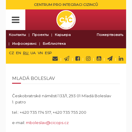
CENTRUM PRO INTEGRACI CIZINCŮ
Контакты
Проекты
Карьера
Пожертвовать
Инфосервис
Библиотека
CZ
EN
RU
UA
VN
ESP
MLADÁ BOLESLAV
Českobratrské náměstí 133/1, 293 01 Mladá Boleslav
1. patro
tel.:
+420 735 174 517, +420 735 755 200
e-mail:
mboleslav@cicops.cz