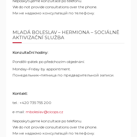
Neposkytujeme konzultace po telefonu.
We do not provide consultations over the phone.
Ми не надаємо консультацій по телефону.
MLADÁ BOLESLAV – HERMIONA – SOCIÁLNĚ
AKTIVIZAČNÍ SLUŽBA
Konzultační hodiny:
Pondělí–pátek po předchozím objednání.
Monday–Friday by appointment.
Понедельник–пятница по предварительной записи.
Kontakt:
tel.: +420 735 755 200
e-mail:
mboleslav@cicops.cz
Neposkytujeme konzultace po telefonu.
We do not provide consultations over the phone.
Ми не надаємо консультацій по телефону.