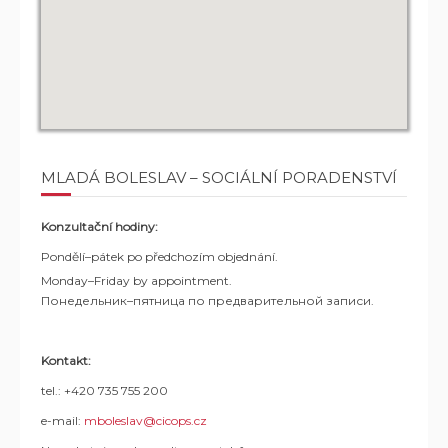
MLADÁ BOLESLAV – SOCIÁLNÍ PORADENSTVÍ
Konzultační hodiny:
Pondělí–pátek po předchozím objednání.
Monday–Friday by appointment.
Понедельник–пятница по предварительной записи.
Kontakt:
tel.: +420 735 755 200
e-mail:
mboleslav@cicops.cz