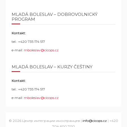
MLADÁ BOLESLAV – DOBROVOLNICKÝ
PROGRAM
Kontakt:
tel.: +420 735 174 517
e-mail:
mboleslav@cicops.cz
MLADÁ BOLESLAV – KURZY ČEŠTINY
Kontakt:
tel.: +420 735 174 517
e-mail:
mboleslav@cicops.cz
© 2026 Центр интеграции иностранцев |
info@cicops.cz
| +420
704 600 700