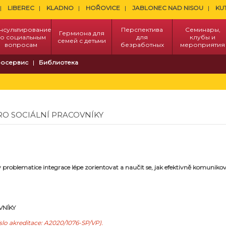
LIBEREC
KLADNO
HOŘOVICE
JABLONEC NAD NISOU
KU
нсультирование
Перспектива
Семинары,
Гермиона для
о социальным
для
клубы и
семей с детьми
вопросам
безработных
мероприятия
осервис
Библиотека
RO SOCIÁLNÍ PRACOVNÍKY
 se v problematice integrace lépe zorientovat a naučit se, jak efektivně komun
VNÍKY
slo akreditace: A2020/1076-SP/VP).