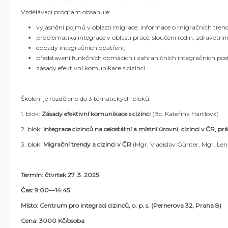
Vzdělávací program obsahuje:
vyjasnění pojmů v oblasti migrace, informace o migračních trend
problematika integrace v oblasti práce, sloučení rodin, zdravotníh
dopady integračních opatření;
představení funkčních domácích i zahraničních integračních pos
zásady efektivní komunikace s cizinci.
Školení je rozděleno do 3 tematických bloků:
1. blok:
Zásady efektivní komunikace s cizinci
(Bc. Kateřina Hartlová)
2. blok:
Integrace cizinců na celostátní a místní úrovni, cizinci v ČR, p
3. blok:
Migrační trendy a cizinci v ČR
(Mgr. Vladislav Günter,
Mgr. Len
Termín: čtvrtek 27. 3. 2025
Čas: 9:00—14:45
Místo: Centrum pro integraci cizinců, o. p. s. (Pernerova 32, Praha 8)
Cena: 3000 Kč/osoba