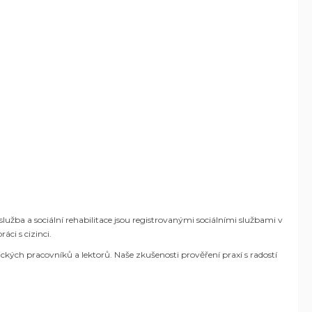
služba a sociální rehabilitace jsou registrovanými sociálními službami v
ci s cizinci.
ých pracovníků a lektorů. Naše zkušenosti prověření praxí s radostí