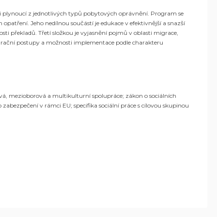
osti plynoucí z jednotlivých typů pobytových oprávnění. Program se
 opatření. Jeho nedílnou součástí je edukace v efektivnější a snazší
ti překladů. Třetí složkou je vyjasnění pojmů v oblasti migrace,
tegrační postupy a možnosti implementace podle charakteru
ová, mezioborová a multikulturní spolupráce; zákon o sociálních
 zabezpečení v rámci EU; specifika sociální práce s cílovou skupinou