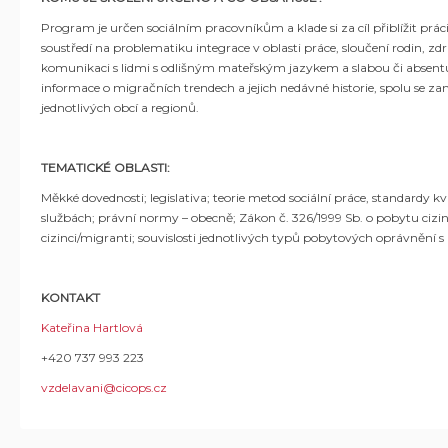
Program je určen sociálním pracovníkům a klade si za cíl přiblížit prá
soustředí na problematiku integrace v oblasti práce, sloučení rodin, zdr
komunikaci s lidmi s odlišným mateřským jazykem a slabou či absentují
informace o migračních trendech a jejich nedávné historie, spolu se
jednotlivých obcí a regionů.
TEMATICKÉ OBLASTI:
Měkké dovednosti; legislativa; teorie metod sociální práce, standardy
službách; právní normy – obecně; Zákon č. 326/1999 Sb. o pobytu cizinc
cizinci/migranti; souvislosti jednotlivých typů pobytových oprávnění s
KONTAKT
Kateřina Hartlová
+420 737 993 223
vzdelavani@cicops.cz