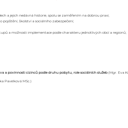
ech a jejich nedávná historie, spolu se zaměřením na dobrou praxi;
o pojištění, školství a sociálního zabezpečení;
tupů a možnosti implementace podle charakteru jednotlivých obcí a regionů;
ráva a povinnosti cizinců podle druhu pobytu, role sociálních služeb
(Mgr. Eva K
ka Pavelková MSc.
)