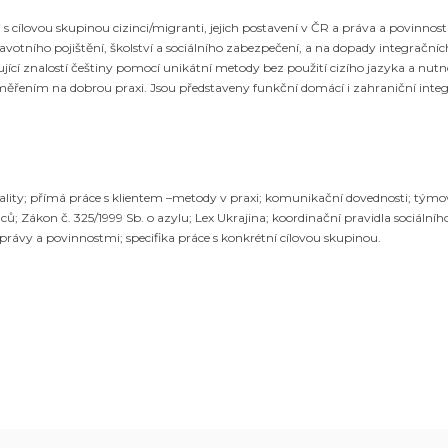
ci s cílovou skupinou cizinci/migranti, jejich postavení v ČR a práva a povinn
avotního pojištění, školství a sociálního zabezpečení, a na dopady integračních
cí znalostí češtiny pomocí unikátní metody bez použití cizího jazyka a nutnos
 zaměřením na dobrou praxi. Jsou představeny funkční domácí i zahraniční in
 kvality; přímá práce s klientem –metody v praxi; komunikační dovednosti; tým
ů; Zákon č. 325/1999 Sb. o azylu; Lex Ukrajina; koordinační pravidla sociálního
 právy a povinnostmi; specifika práce s konkrétní cílovou skupinou.