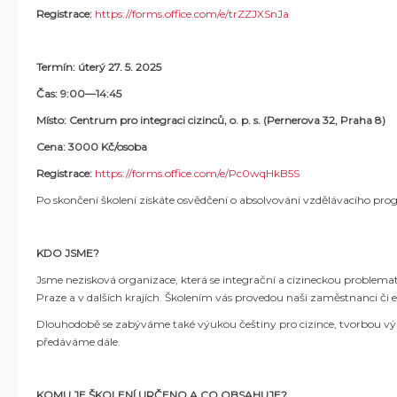
Registrace:
https://forms.office.com/e/trZZJXSnJa
Termín: úterý 27. 5. 2025
Čas: 9:00—14:45
Místo: Centrum pro integraci cizinců, o. p. s. (Pernerova 32, Praha 8)
Cena: 3000 Kč/osoba
Registrace:
https://forms.office.com/e/Pc0wqHkB5S
Po skončení školení získáte osvědčení o absolvování vzdělávacího pr
KDO JSME?
Jsme nezisková organizace, která se integrační a cizineckou problematik
Praze a v dalších krajích. Školením vás provedou naši zaměstnanci či ex
Dlouhodobě se zabýváme také výukou češtiny pro cizince, tvorbou výu
předáváme dále.
KOMU JE ŠKOLENÍ URČENO A CO OBSAHUJE?