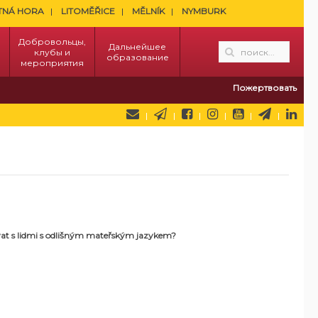
TNÁ HORA
LITOMĚŘICE
MĚLNÍK
NYMBURK
Добровольцы,
Дальнейшее
клубы и
образование
мероприятия
Пожертвовать
ikovat s lidmi s odlišným mateřským jazykem?