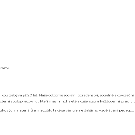
ogramu.
ou zabývá již 20 let. Naše odborné sociální poradenství, sociálně aktivizační 
terní spolupracovníci, kteří mají mnohaleté zkušenosti a každodenní praxi v prá
kových materiálů a metodik, také se věnujeme dalšímu vzdělávání pedagogick