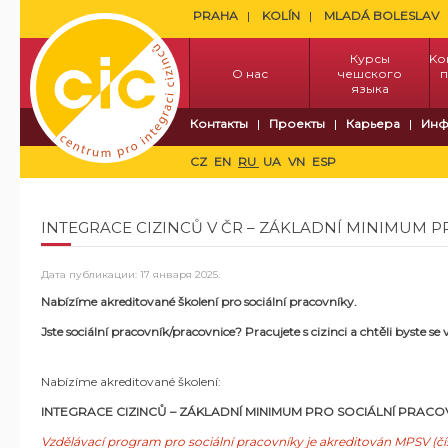
PRAHA
KOLÍN
MLADÁ BOLESLAV
Курсы
Kо
О нас
чешского
п
языка
Контакты
Проекты
Карьера
Инф
CZ
EN
RU
UA
VN
ESP
INTEGRACE CIZINCŮ V ČR – ZÁKLADNÍ MINIMUM P
Дата публикации:
17 января 2025
.
Nabízíme akreditované školení pro sociální pracovníky.
Jste sociální pracovník/pracovnice? Pracujete s cizinci a chtěli byste
Nabízíme akreditované školení:
INTEGRACE CIZINCŮ – ZÁKLADNÍ MINIMUM PRO SOCIÁLNÍ PRACO
Vzdělávací program pro sociální pracovníky je akreditován MPSV (čí