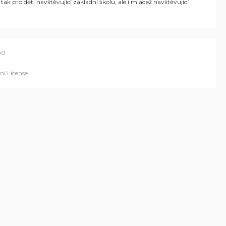
ak pro děti navštěvující základní školu, ale i mládež navštěvující
00
í License
.