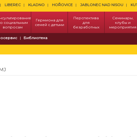
LIBEREC
KLADNO
HOŘOVICE
JABLONEC NAD NISOU
KU
нсультирование
Перспектива
Семинары,
Гермиона для
о социальным
для
клубы и
семей с детьми
вопросам
безработных
мероприятия
осервис
Библиотека
OMJ