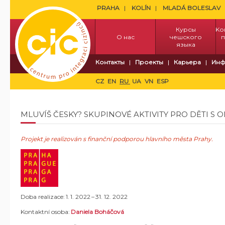
PRAHA
KOLÍN
MLADÁ BOLESLAV
Курсы
Kо
О нас
чешского
п
языка
Контакты
Проекты
Карьера
Инф
CZ
EN
RU
UA
VN
ESP
MLUVÍŠ ČESKY? SKUPINOVÉ AKTIVITY PRO DĚTI S 
Projekt je realizován s finanční podporou hlavního města Prahy.
Doba realizace: 1. 1. 2022 – 31. 12. 2022
Kontaktní osoba:
Daniela Boháčová