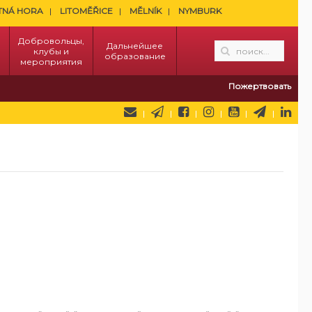
TNÁ HORA
LITOMĚŘICE
MĚLNÍK
NYMBURK
Добровольцы,
Дальнейшее
клубы и
образование
мероприятия
Пожертвовать