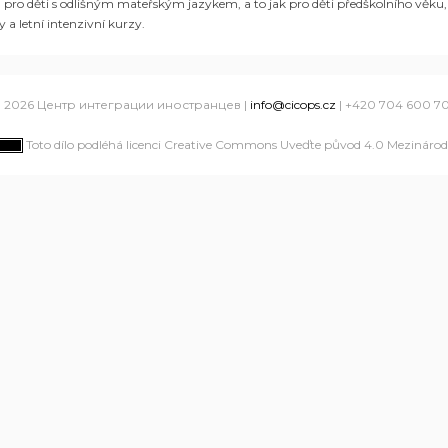
 pro děti s odlišným mateřským jazykem, a to jak pro děti předškolního věku, t
y a letní intenzivní kurzy
.
 2026 Центр интеграции иностранцев |
info@cicops.cz
| +420 704 600 7
Toto dílo podléhá licenci Creative Commons Uveďte původ 4.0 Mezinárodn