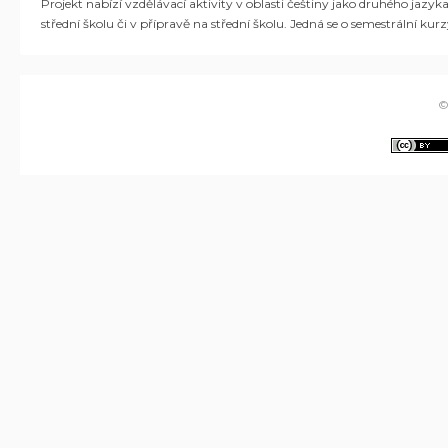
Projekt nabízí
vzdělávací aktivit
y
v oblasti češtiny jako druhého jazyka
střední školu či v přípravě na střední školu.
Jedná se o semestrální kurz
©