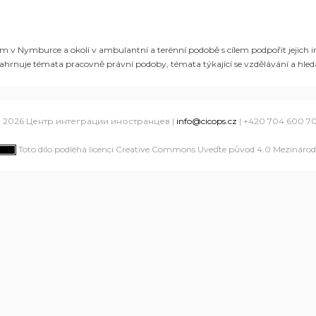
 v Nymburce a okolí v ambulantní a terénní podobě s cílem podpořit jejich inte
ahrnuje témata pracovně právní podoby, témata týkající se vzdělávání a hled
 2026 Центр интеграции иностранцев |
info@cicops.cz
| +420 704 600 7
Toto dílo podléhá licenci Creative Commons Uveďte původ 4.0 Mezinárodn