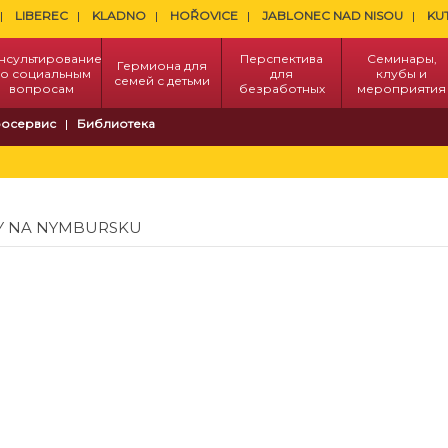
LIBEREC
KLADNO
HOŘOVICE
JABLONEC NAD NISOU
KU
нсультирование
Перспектива
Семинары,
Гермиона для
о социальным
для
клубы и
семей с детьми
вопросам
безработных
мероприятия
осервис
Библиотека
Y NA NYMBURSKU