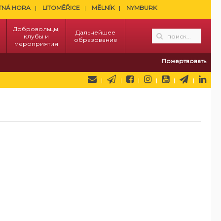
TNÁ HORA
LITOMĚŘICE
MĚLNÍK
NYMBURK
Добровольцы,
Дальнейшее
клубы и
образование
мероприятия
Пожертвовать