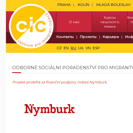
PRAHA
KOLÍN
MLADÁ BOLESLAV
Курсы
Kо
О нас
чешского
п
языка
Контакты
Проекты
Карьера
Инф
CZ
EN
RU
UA
VN
ESP
ODBORNÉ SOCIÁLNÍ PORADENSTVÍ PRO MIGRANT
Projekt probíhá za finanční podpory města Nymburk.