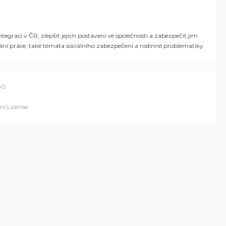
graci v ČR, zlepšit jejich postavení ve společnosti a zabezpečit jim
ání práce, také témata sociálního zabezpečení a rodinné problematiky.
00
í License
.