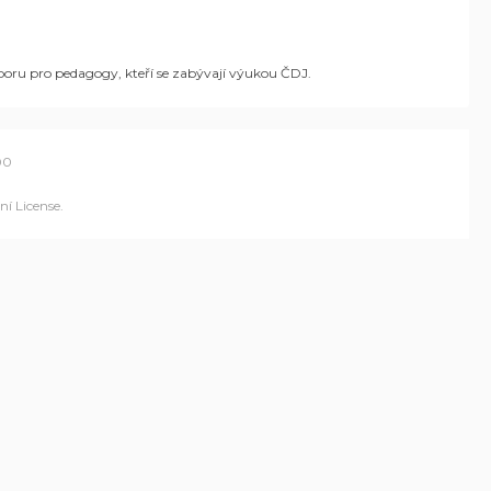
dporu pro pedagogy, kteří se zabývají výukou ČDJ.
00
í License
.