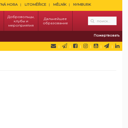
TNÁ HORA
LITOMĚŘICE
MĚLNÍK
NYMBURK
Добровольцы,
Дальнейшее
клубы и
образование
мероприятия
Пожертвовать