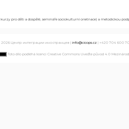
é kurzy pro děti a dospělé, semináře sociokulturní orietnace) a metodickou po
 2026 Центр интеграции иностранцев |
info@cicops.cz
| +420 704 600 7
Toto dílo podléhá licenci Creative Commons Uveďte původ 4.0 Mezinárodn