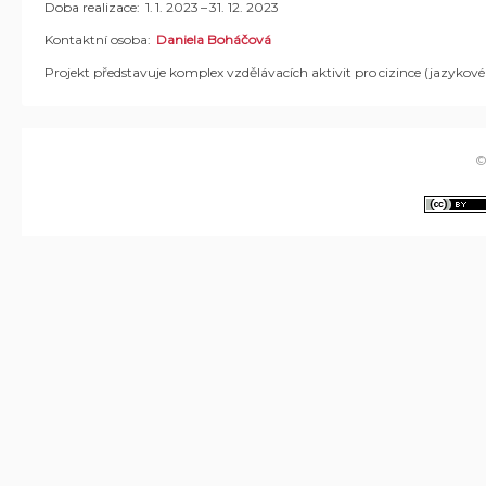
Doba realizace: 1. 1. 2023 – 31. 12. 2023
Kontaktní osoba:
Daniela Boháčová
Projekt představuje komplex vzdělávacích aktivit pro cizince (jazykov
©