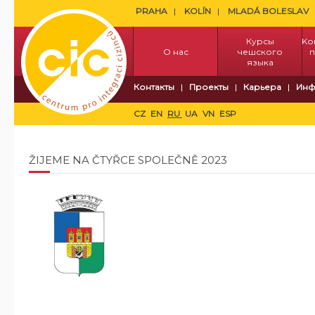
PRAHA
KOLÍN
MLADÁ BOLESLAV
Курсы
Kо
О нас
чешского
п
языка
Контакты
Проекты
Карьера
Инф
CZ
EN
RU
UA
VN
ESP
ŽIJEME NA ČTYŘCE SPOLEČNĚ 2023