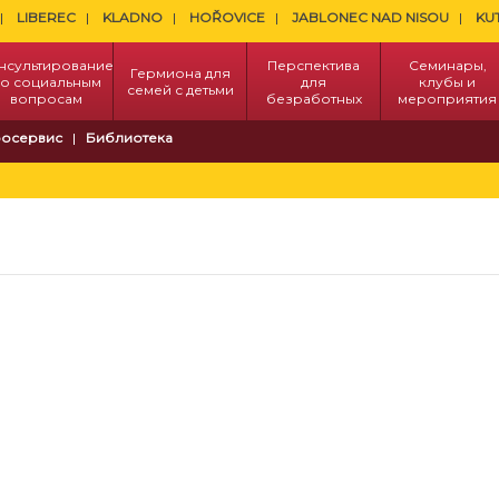
LIBEREC
KLADNO
HOŘOVICE
JABLONEC NAD NISOU
KU
нсультирование
Перспектива
Семинары,
Гермиона для
о социальным
для
клубы и
семей с детьми
вопросам
безработных
мероприятия
осервис
Библиотека