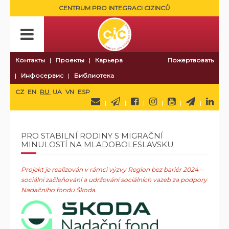
CENTRUM PRO INTEGRACI CIZINCŮ
Контакты
Проекты
Карьера
Пожертвовать
Инфосервис
Библиотека
CZ
EN
RU
UA
VN
ESP
PRO STABILNÍ RODINY S MIGRAČNÍ
MINULOSTÍ NA MLADOBOLESLAVSKU
Projekt je realizován v rámci výzvy
Region bez bariér 2024 –
sociální začleňování a udržování sociálních vazeb
za podpory
Nadačního fondu Škoda
.