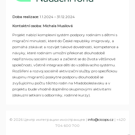
Doba realizace:
1.1.2024
–
31.12.2024
Kontaktní osoba: Michala Musilová
Projekt nabízí komplexní systém podpory rodinám s dětmi s
migrační minulostí,
které do České republiky imigrovaly, a
pomáhá získávat a rozvíjet takové dovednosti, kompetence a
návyky, které rodin
ám
umožní překonat dlouhodobě
nepříznivou sociální situaci a začlenit
se do
života většinové
společnosti
,
včetně integrace dětí do vzdělávacího systému.
Rozšíření a
rozvoj
sociáln
ě
aktivizační služby
pro specifickou
skupinu migrantů
poskytne podporu
dlouhodobě se
zvyšující
mu
po
čt
u
těchto
rodin
na
Mladoboleslavsk
u
a v
projektu
bude
vhodně
doplněno
skupinovými aktivitami
(diskuzní setkání s odborníky, rodinné kurzy).
© 2026 Центр интеграции иностранцев |
info@cicops.cz
| +420
704 600 700