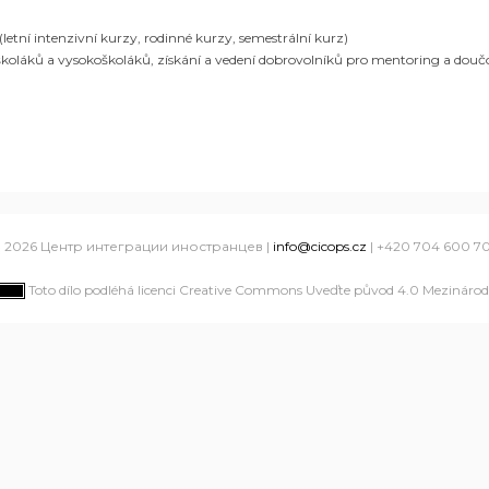
etní intenzivní kurzy, rodinné kurzy, semestrální kurz)
oškoláků a vysokoškoláků, získání a vedení dobrovolníků pro mentoring a douč
 2026 Центр интеграции иностранцев |
info@cicops.cz
| +420 704 600 7
Toto dílo podléhá licenci Creative Commons Uveďte původ 4.0 Mezinárodn