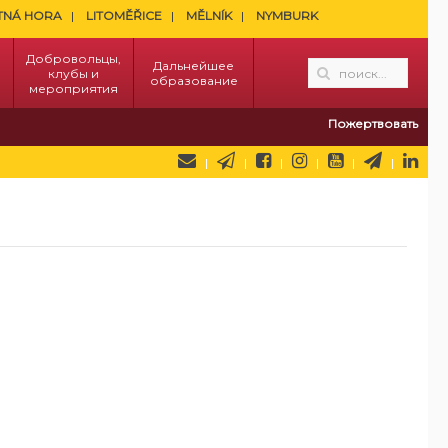
TNÁ HORA
LITOMĚŘICE
MĚLNÍK
NYMBURK
Добровольцы,
Дальнейшее
клубы и
образование
мероприятия
Пожертвовать