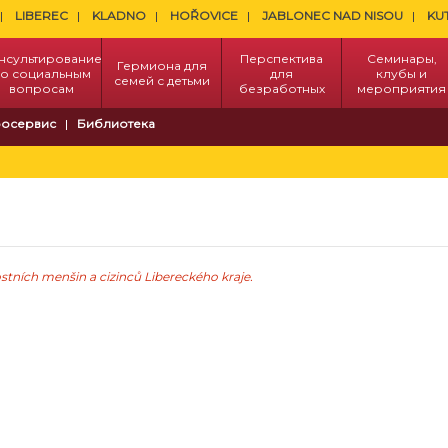
LIBEREC
KLADNO
HOŘOVICE
JABLONEC NAD NISOU
KU
нсультирование
Перспектива
Семинары,
Гермиона для
о социальным
для
клубы и
семей с детьми
вопросам
безработных
мероприятия
осервис
Библиотека
tních menšin a cizinců Libereckého kraje.