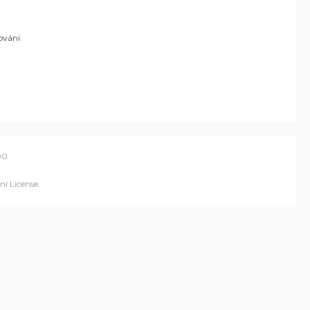
ování
00
í License
.