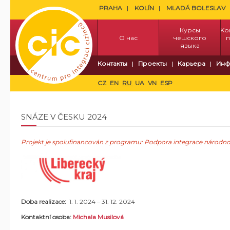
PRAHA
KOLÍN
MLADÁ BOLESLAV
Курсы
Kо
О нас
чешского
п
языка
Контакты
Проекты
Карьера
Инф
CZ
EN
RU
UA
VN
ESP
SNÁZE V ČESKU 2024
Projekt je spolufinancován z programu: Podpora integrace národnos
Doba realizace:
1. 1. 2024 – 31. 12. 2024
Kontaktní osoba:
Michala Musilová