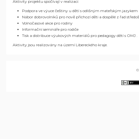
Aktivity projektu spočívají v realizaci:
Podpora ve výuce češtiny u dětí s odlišným mateřským jazykem (l
Nábor dobrovolníků pro nově příchozí děti a dospělé z řad střed
Volnočasové akce pro rodiny
Informační semináře pro rodiče
Tisk a distribuce výukových materiálů pro pedagogy dětí s OMJ .
Aktivity jsou realizovány na území Libereckého kraje.
©