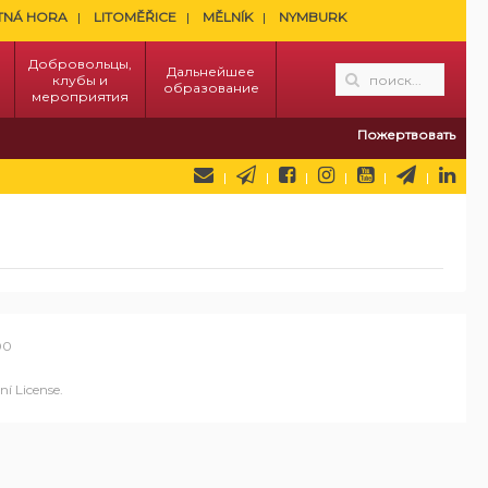
TNÁ HORA
LITOMĚŘICE
MĚLNÍK
NYMBURK
Добровольцы,
Дальнейшее
клубы и
образование
мероприятия
Пожертвовать
00
í License
.