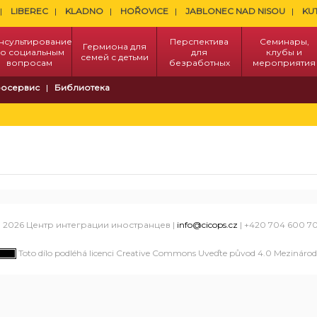
LIBEREC
KLADNO
HOŘOVICE
JABLONEC NAD NISOU
KU
нсультирование
Перспектива
Семинары,
Гермиона для
о социальным
для
клубы и
семей с детьми
вопросам
безработных
мероприятия
осервис
Библиотека
 2026 Центр интеграции иностранцев |
info@cicops.cz
| +420 704 600 7
Toto dílo podléhá licenci Creative Commons Uveďte původ 4.0 Mezinárodn