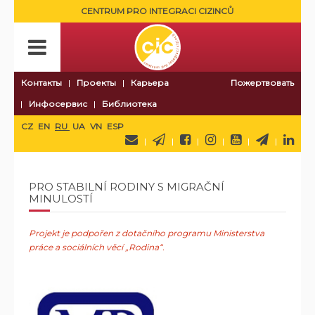
CENTRUM PRO INTEGRACI CIZINCŮ
Контакты
Проекты
Карьера
Пожертвовать
Инфосервис
Библиотека
CZ
EN
RU
UA
VN
ESP
PRO STABILNÍ RODINY S MIGRAČNÍ
MINULOSTÍ
Projekt je podpořen z dotačního programu Ministerstva
práce a sociálních věcí „Rodina“.