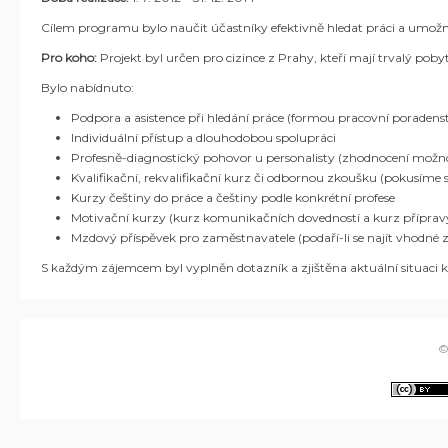
Cílem programu bylo naučit účastníky efektivně hledat práci a umožnit
Pro koho:
Projekt byl určen pro cizince z Prahy, kteří mají trvalý poby
Bylo nabídnuto:
Podpora a asistence při hledání práce (formou pracovní poradenst
Individuální přístup a dlouhodobou spolupráci
Profesně-diagnostický pohovor u personalisty (zhodnocení možn
Kvalifikační, rekvalifikační kurz či odbornou zkoušku (pokusíme se 
Kurzy češtiny do práce a češtiny podle konkrétní profese
Motivační kurzy (kurz komunikačních dovedností a kurz přípravy
Mzdový příspěvek pro zaměstnavatele (podaří-li se najít vhodné
S každým zájemcem byl vyplněn dotazník a zjištěna aktuální situaci kl
©