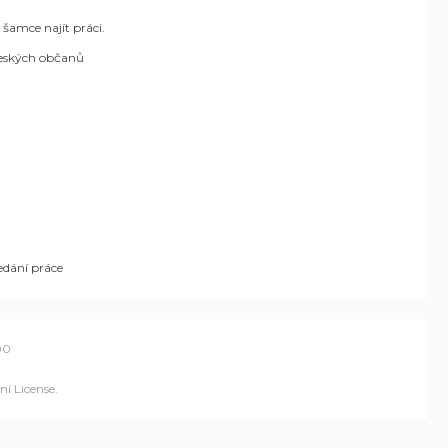
 šamce najít práci.
 českých občanů
edání práce
00
í License
.