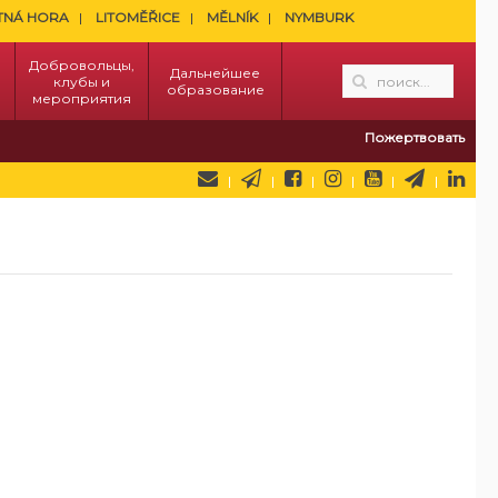
TNÁ HORA
LITOMĚŘICE
MĚLNÍK
NYMBURK
Добровольцы,
Дальнейшее
клубы и
образование
мероприятия
Пожертвовать