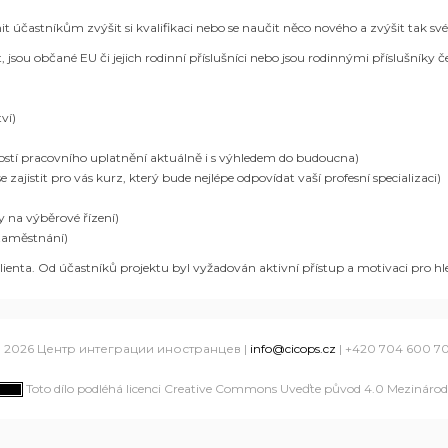
 účastníkům zvýšit si kvalifikaci nebo se naučit něco nového a zvýšit tak své
t, jsou občané EU či jejich rodinní příslušníci nebo jsou rodinnými příslušníky
ví)
ostí pracovního uplatnění aktuálně i s výhledem do budoucna)
zajistit pro vás kurz, který bude nejlépe odpovídat vaší profesní specializaci)
 na výběrové řízení)
 zaměstnání)
ienta. Od účastníků projektu byl vyžadován aktivní přístup a motivaci pro hl
 2026 Центр интеграции иностранцев |
info@cicops.cz
| +420 704 600 7
Toto dílo podléhá licenci Creative Commons Uveďte původ 4.0 Mezinárodn