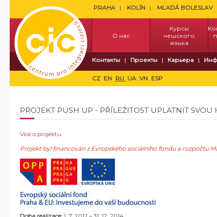
PRAHA
KOLÍN
MLADÁ BOLESLAV
Курсы
Kо
О нас
чешского
п
языка
Контакты
Проекты
Карьера
Инф
CZ
EN
RU
UA
VN
ESP
PROJEKT PUSH UP - PŘÍLEŽITOST UPLATNIT SVO
Více o projektu
Projekt byl financován z Evropského sociálního fondu a rozpočtu Ma
Doba realizace:
1. 7. 2012 – 31. 12. 2014