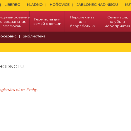
LIBEREC
KLADNO
HOŘOVICE
JABLONEC NAD NISOU
KU
нсультирование
Перспектива
Семинары,
Гермиона для
о социальным
для
клубы и
семей с детьми
вопросам
безработных
мероприятия
осервис
Библиотека
U HODNOTU
gistrátu hl. m. Prahy.