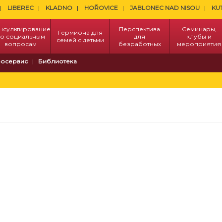
LIBEREC
KLADNO
HOŘOVICE
JABLONEC NAD NISOU
KU
нсультирование
Перспектива
Семинары,
Гермиона для
о социальным
для
клубы и
семей с детьми
вопросам
безработных
мероприятия
осервис
Библиотека