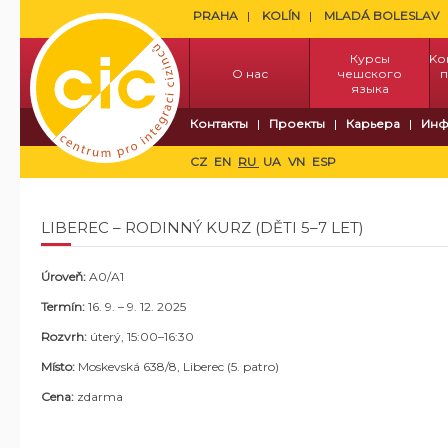
PRAHA
KOLÍN
MLADÁ BOLESLAV
Курсы
Kо
О нас
чешского
п
языка
Контакты
Проекты
Карьера
Инф
CZ
EN
RU
UA
VN
ESP
LIBEREC – RODINNÝ KURZ (DĚTI 5–7 LET)
Úroveň:
A0/A1
Termín:
16. 9. – 9. 12. 2025
Rozvrh:
ú
terý, 15:00–16:30
Místo:
Moskevská 638/8, Liberec (5. patro)
Cena:
zdarma