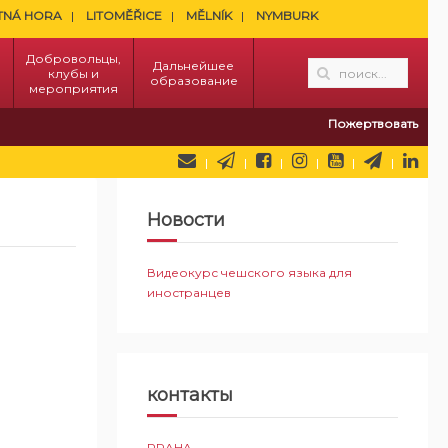
TNÁ HORA
LITOMĚŘICE
MĚLNÍK
NYMBURK
Добровольцы,
Дальнейшее
клубы и
образование
мероприятия
Пожертвовать
Новости
Видеокурс чешского языка для
иностранцев
контакты
PRAHA