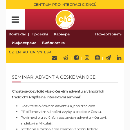
CENTRUM PRO INTEGRACI CIZINCŮ
Контакты
Проекты
Карьера
Пожертвовать
Инфосервис
Библиотека
CZ
EN
RU
UA
VN
ESP
SEMINÁŘ: ADVENT A ČESKÉ VÁNOCE
Chcete se dozvědět více o českém adventu a vánočních
tradicích? Přijďte na interaktivní seminář.
Dozvíte se o českém adventu a jeho tradicích.
Přiblížíme vám vánoční zvyky a tradice v Česku.
Povíme si o tradičních postavách adventu – čertovi,
andělovi a Mikuláši.
Společně si zazpíváme známé vánoční koledy.