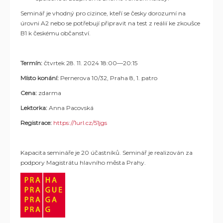
Seminář je vhodný pro cizince, kteří se česky dorozumí na
úrovni A2 nebo se potřebují připravit na test z reálií ke zkoušce
B1 k českému občanství.
Termín:
čtvrtek 28. 11. 2024 18:00—20:15
Místo konání:
Pernerova 10/32, Praha 8, 1. patro
Cena:
zdarma
Lektorka:
Anna Pacovská
Registrace:
https://1url.cz/51jgs
Kapacita semináře je 20 účastníků. Seminář je realizován za
podpory Magistrátu hlavního města Prahy.