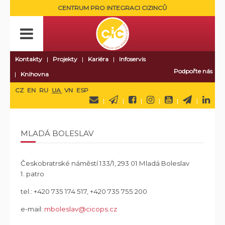
CENTRUM PRO INTEGRACI CIZINCŮ
Kontakty
Projekty
Kariéra
Infoservis
Podpořte nás
Knihovna
CZ
EN
RU
UA
VN
ESP
MLADÁ BOLESLAV
Českobratrské náměstí 133/1, 293 01 Mladá Boleslav
1. patro
tel.:
+420 735 174 517, +420 735 755 200
e-mail:
mboleslav@cicops.cz