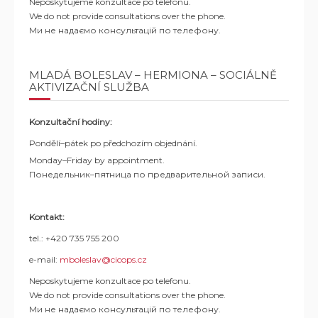
Neposkytujeme konzultace po telefonu.
We do not provide consultations over the phone.
Ми не надаємо консультацій по телефону.
MLADÁ BOLESLAV – HERMIONA – SOCIÁLNĚ
AKTIVIZAČNÍ SLUŽBA
Konzultační hodiny:
Pondělí–pátek po předchozím objednání.
Monday–Friday by appointment.
Понедельник–пятница по предварительной записи.
Kontakt:
tel.: +420 735 755 200
e-mail:
mboleslav@cicops.cz
Neposkytujeme konzultace po telefonu.
We do not provide consultations over the phone.
Ми не надаємо консультацій по телефону.