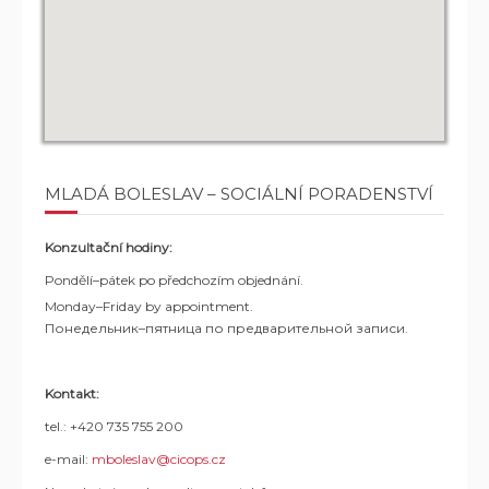
MLADÁ BOLESLAV – SOCIÁLNÍ PORADENSTVÍ
Konzultační hodiny:
Pondělí–pátek po předchozím objednání.
Monday–Friday by appointment.
Понедельник–пятница по предварительной записи.
Kontakt:
tel.: +420 735 755 200
e-mail:
mboleslav@cicops.cz