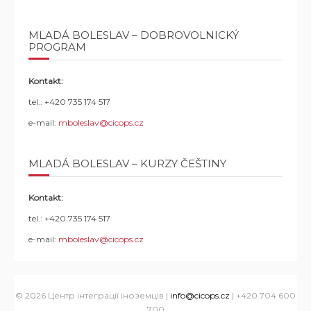
MLADÁ BOLESLAV – DOBROVOLNICKÝ
PROGRAM
Kontakt:
tel.: +420 735 174 517
e-mail:
mboleslav@cicops.cz
MLADÁ BOLESLAV – KURZY ČEŠTINY
Kontakt:
tel.: +420 735 174 517
e-mail:
mboleslav@cicops.cz
© 2026 Центр інтеграції іноземців |
info@cicops.cz
| +420 704 600
700