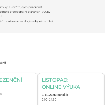
stníky a udržíte jejich pozornost
ádnete profesionální plánování výuky
ci
měřit a zdokonalovat výsledky účastníků
ančně
EZENČNÍ
LISTOPAD:
ONLINE VÝUKA
k
)
2. 11.
2026
(pondělí)
9:00–14:30