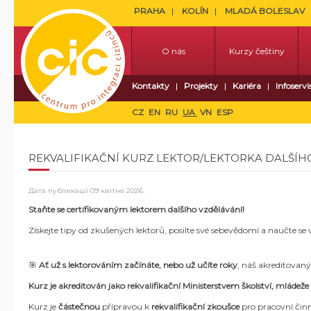
PRAHA
KOLÍN
MLADÁ BOLESLAV
O nás
Kurzy češtiny
Kontakty
Projekty
Kariéra
Infoservi
CZ
EN
RU
UA
VN
ESP
REKVALIFIKAČNÍ KURZ LEKTOR/LEKTORKA DALŠÍH
Дата публикації
09 квітня 2026
.
Staňte se certifikovaným lektorem dalšího vzdělávání!
Získejte tipy od zkušených lektorů, posilte své sebevědomí a naučte se
🎯
Ať už s lektorováním začínáte, nebo už učíte roky
, náš akreditovaný
Kurz je akreditován jako rekvalifikační Ministerstvem školství, mládeže
Kurz je
částečnou
přípravou k
rekvalifikační zkoušce
pro pracovní čin