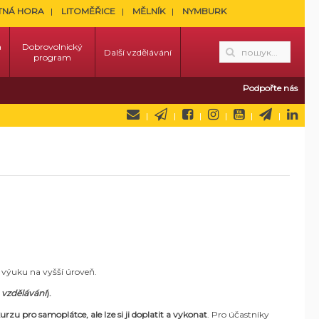
TNÁ HORA
LITOMĚŘICE
MĚLNÍK
NYMBURK
a
Dobrovolnický
Další vzdělávání
program
Podpořte nás
u výuku na vyšší úroveň.
 vzdělávání
).
urzu pro samoplátce, ale lze si ji doplatit a vykonat
.
Pro účastníky