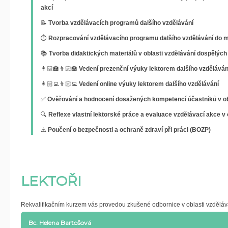
akcí
📝
Tvorba vzdělávacích programů dalšího vzdělávání
⏱️
Rozpracování vzdělávacího programu dalšího vzdělávání do 
📚
Tvorba didaktických materiálů v oblasti vzdělávání dospělých
👩🏻‍🏫👨🏻‍🏫
Vedení prezenční výuky lektorem dalšího vzděláván
👩🏻‍💻👨🏻‍💻
Vedení online výuky lektorem dalšího vzdělávání
✅
Ověřování a hodnocení dosažených kompetencí účastníků v ob
🔍
Reflexe vlastní lektorské práce a evaluace vzdělávací akce v 
⚠️
Poučení o bezpečnosti a ochraně zdraví při práci (BOZP)
LEKTOŘI
Rekvalifikačním kurzem vás provedou zkušené odbornice v oblasti vzděláv
Bc. Helena Bartošová