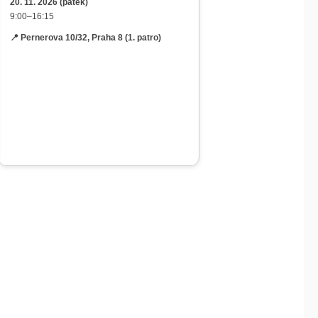
20. 11.
2026
(pátek)
9:00–16:15
📍 Pernerova 10/32, Praha 8 (1. patro)