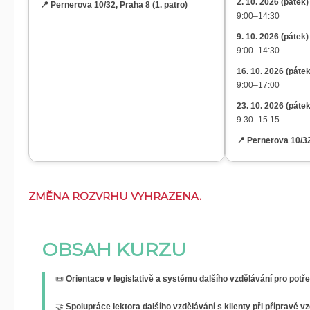
2. 10. 2026 (
pátek
)
📍 Pernerova 10/32, Praha 8 (1. patro)
9:00–14:30
9. 10. 2026 (
pátek
)
9:00–14:30
16. 10. 2026 (
páte
9:00–17:00
23. 10. 2026 (
páte
9:30–15:15
📍 Pernerova 10/32
ZMĚNA ROZVRHU VYHRAZENA.
OBSAH KURZU
📜
Orientace v legislativě a systému dalšího vzdělávání pro potře
🤝
Spolupráce lektora dalšího vzdělávání s klienty při přípravě 