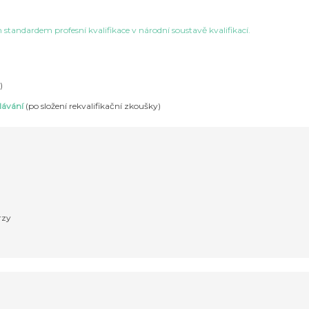
standardem profesní kvalifikace v národní soustavě kvalifikací.
)
ělávání
(po složení rekvalifikační zkoušky)
rzy