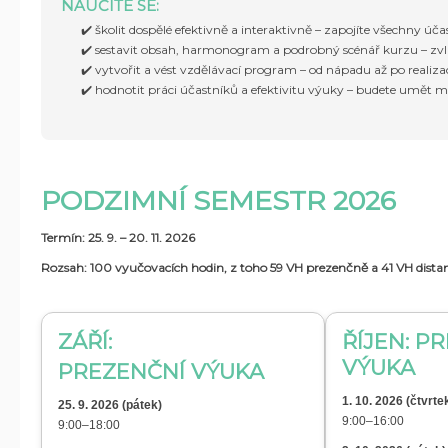
NAUČÍTE SE:
✔️ školit dospělé efektivně a interaktivně – zapojíte všechny úča
✔️ sestavit obsah, harmonogram a podrobný scénář kurzu – zvl
✔️ vytvořit a vést vzdělávací program – od nápadu až po realiza
✔️ hodnotit práci účastníků a efektivitu výuky – budete umět 
PODZIMNÍ SEMESTR 2026
Termín: 25. 9. – 20. 11. 2026
Rozsah: 100 vyučovacích hodin, z toho 59 VH prezenčně a 41 VH dist
ZÁŘÍ
:
ŘÍJEN:
PR
VÝUKA
PREZENČNÍ VÝUKA
1. 10. 2026 (
čtvrte
25. 9. 2026 (pátek)
9:00–16:00
9:00–18:00