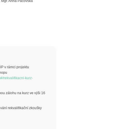
, Mgr. Anna Pacovská
ÚP v rámci projektu
shopu
#/rekvalifikacni-kurz-
nou zálohu na kurz ve výši 16
ání rekvalifikační zkoušky