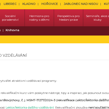
LIBEREC
KLADNO
HOŘOVICE
JABLONEC NAD NISOU
KU
Sociální
Hermiona pro
Perspektiva pro
Semináře, akce 
poradenství
rodiny s dětmi
hledání práce
kluby
s
Knihovna
O VZDĚLÁVÁNÍ
 vytvářet atraktivní vzdělávací programy.
 rekvalifikační kurz vám poskytne nástroje, tipy a inspiraci, jak posunout svo
 a tělovýchovy, č. j. MSMT-17277/2024-3 (rekvalifikace
Lektor/lektorka dalšího
nost
Lektor/lektorka dalšího vzdělávání
.
Rekvalifikační zkouška
není součástí k