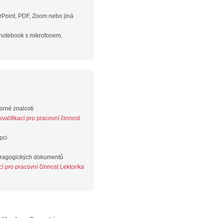
rPoint, PDF, Zoom nebo jiná
 notebook s mikrofonem,
orné znalosti
alifikací pro pracovní činnost
pci
dragogických dokumentů
í pro pracovní činnost Lektor/ka