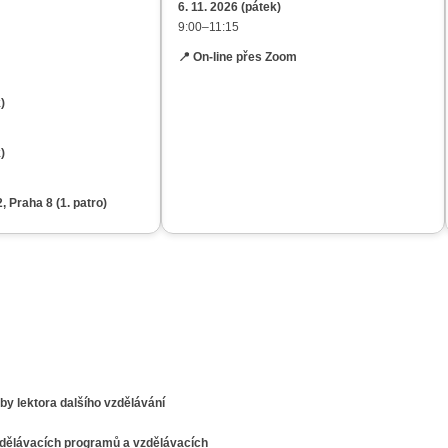
6. 11.
2026
(
pátek
)
9:00–11:15
📍 On-line přes Zoom
k
)
k
)
, Praha 8 (1. patro)
by lektora dalšího vzdělávání
vzdělávacích programů a vzdělávacích