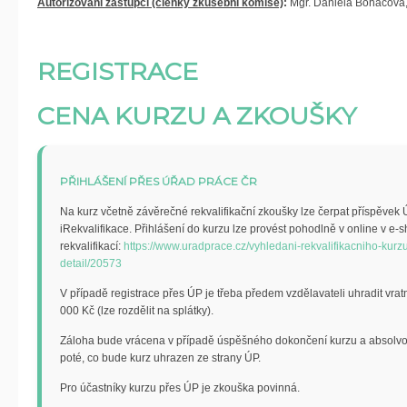
Autorizovaní zástupci (členky zkušební komise)
:
Mgr. Daniela Boháčová
REGISTRACE
CENA KURZU A ZKOUŠKY
PŘIHLÁŠENÍ PŘES ÚŘAD PRÁCE ČR
Na kurz včetně závěrečné rekvalifikační zkoušky lze čerpat příspěvek 
iRekvalifikace. Přihlášení do kurzu lze provést pohodlně v online v e-
rekvalifikací:
https://www.uradprace.cz/vyhledani-rekvalifikacniho-kurzu
detail/20573
V případě registrace přes ÚP je třeba předem vzdělavateli uhradit vrat
000 Kč (lze rozdělit na splátky).
Záloha bude vrácena v případě úspěšného dokončení kurzu a absolvov
poté, co bude kurz uhrazen ze strany ÚP.
Pro účastníky kurzu přes ÚP je zkouška povinná.