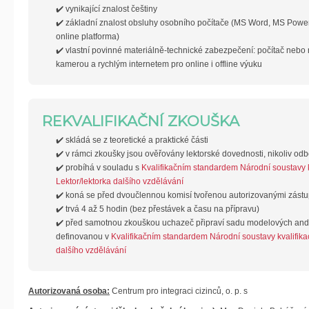
✔️ vynikající znalost češtiny
✔️ základní znalost obsluhy osobního počítače (MS Word, MS Powe
online platforma)
✔️ vlastní povinné materiálně-technické zabezpečení: počítač nebo
kamerou a rychlým internetem pro online i offline výuku
REKVALIFIKAČNÍ ZKOUŠKA
✔️ skládá se z teoretické a praktické části
✔️ v rámci zkoušky jsou ověřovány lektorské dovednosti, nikoliv odb
✔️ probíhá v souladu s
Kvalifikačním standardem Národní soustavy kv
Lektor/lektorka dalšího vzdělávání
✔️ koná se před dvoučlennou komisí tvořenou autorizovanými zástu
✔️ trvá 4 až 5 hodin (bez přestávek a času na přípravu)
✔️ před samotnou zkouškou uchazeč připraví sadu modelových an
definovanou v
Kvalifikačním standardem Národní soustavy kvalifikac
dalšího vzdělávání
Autorizovaná osoba:
Centrum pro integraci cizinců, o. p. s