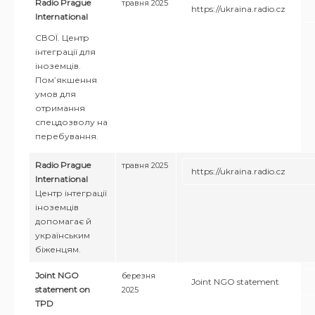
Radio Prague
травня 2025
https://ukraina.radio.cz
International
CВОЇ. Центр
інтеграції для
іноземців.
Пом’якшення
умов для
отримання
спецдозволу на
перебування.
Radio Prague
травня 2025
https://ukraina.radio.cz
International
Центр інтеграції
іноземців
допомагає й
українським
біженцям.
Joint NGO
березня
Joint NGO statement
statement on
2025
TPD