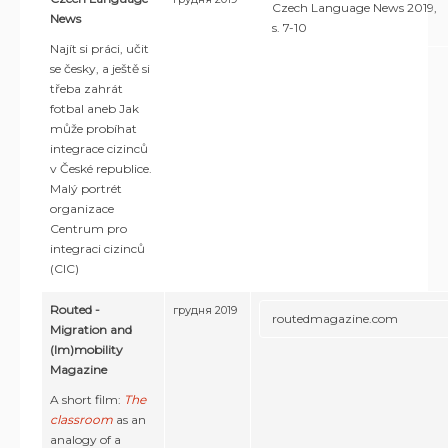
Czech Language News 2019,
News
s. 7-10
Najít si práci, učit
se česky, a ještě si
třeba zahrát
fotbal aneb Jak
může probíhat
integrace cizinců
v České republice.
Malý portrét
organizace
Centrum pro
integraci cizinců
(CIC)​
Routed -
грудня 2019
routedmagazine.com
Migration and
(Im)mobility
Magazine
A short film:
The
classroom
as an
analogy of a