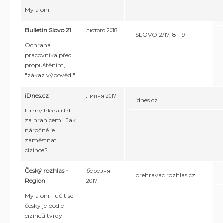
My a oni
Bulletin Slovo 21
лютого 2018
SLOVO 2/17, 8 - 9
Ochrana
pracovníka před
propuštěním,
"zákaz výpovědi"
iDnes.cz
липня 2017
idnes.cz
Firmy hledají lidi
za hranicemi. Jak
náročné je
zaměstnat
cizince?
Český rozhlas -
березня
prehravac.rozhlas.cz
Region
2017
My a oni - učit se
česky je podle
cizinců tvrdý