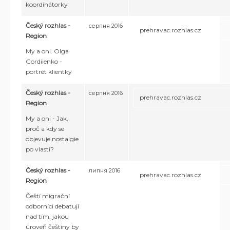
koordinátorky
Český rozhlas -
серпня 2016
prehravac.rozhlas.cz
Region
My a oni. Olga
Gordiienko -
portrét klientky
Český rozhlas -
серпня 2016
prehravac.rozhlas.cz
Region
My a oni - Jak,
proč a kdy se
objevuje nostalgie
po vlasti?
Český rozhlas -
липня 2016
prehravac.rozhlas.cz
Region
Čeští migrační
odborníci debatují
nad tím, jakou
úroveň češtiny by