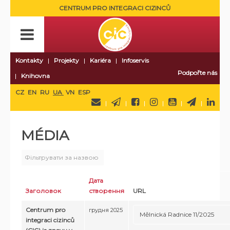
CENTRUM PRO INTEGRACI CIZINCŮ
Kontakty
Projekty
Kariéra
Infoservis
Podpořte nás
Knihovna
CZ
EN
RU
UA
VN
ESP
MÉDIA
Фільтрувати за назвою
Дата
Заголовок
створення
URL
Centrum pro
грудня 2025
Mělnická Radnice 11/2025
integraci cizinců