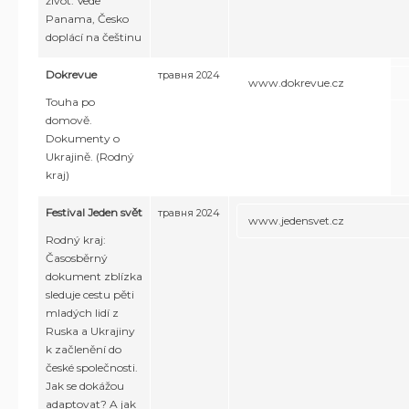
život. Vede
Panama, Česko
doplácí na češtinu
Dokrevue
травня 2024
www.dokrevue.cz
Touha po
domově.
Dokumenty o
Ukrajině. (Rodný
kraj)
Festival Jeden svět
травня 2024
www.jedensvet.cz
Rodný kraj:
Časosběrný
dokument zblízka
sleduje cestu pěti
mladých lidí z
Ruska a Ukrajiny
k začlenění do
české společnosti.
Jak se dokážou
adaptovat? A jak