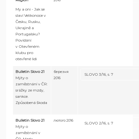
2016
My a oni - Jak se
slaví Velikonoce v
Česku, Rusku,
Ukrajině a
Portugalsku?
Povídání
v Otevřeném
klubu pro
otevřené lidi
Bulletin Slovo 21
березня
SLOVO 3/16, s. 7
Mýty o
2016
zaměstnání v ČR:
srážky ze mzdy,
sankce.
Způsobená škoda
Bulletin Slovo 21
лютого 2016
SLOVO 2/16, s. 7
Mýty o
zaměstnání v
ČR. Mzda,