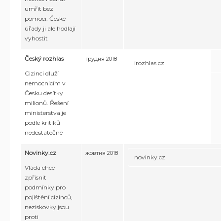
umřít bez
pomoci. České
úřady ji ale hodlají
vyhostit
Český rozhlas
грудня 2018
irozhlas.cz
Cizinci dluží
nemocnicím v
Česku desítky
milionů. Řešení
ministerstva je
podle kritiků
nedostatečné
Novinky.cz
жовтня 2018
novinky.cz
Vláda chce
zpřísnit
podmínky pro
pojištění cizinců,
neziskovky jsou
proti