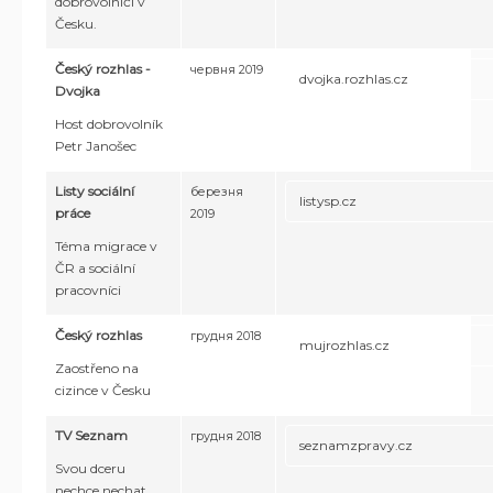
dobrovolničí v
Česku.
Český rozhlas -
червня 2019
dvojka.rozhlas.cz
Dvojka
Host dobrovolník
Petr Janošec
Listy sociální
березня
listysp.cz
práce
2019
Téma migrace v
ČR a sociální
pracovníci
Český rozhlas
грудня 2018
mujrozhlas.cz
Zaostřeno na
cizince v Česku
TV Seznam
грудня 2018
seznamzpravy.cz
Svou dceru
nechce nechat