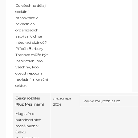
Co všechno dělají
sociální
pracovnice v
nevládních
organizacích
zabývajících se
integrací cizinců?
Příběh Barbary
Tranové může být
inspirativní pro
všechny, kdo
dosud nepoznali
nevládní migrační
sektor.
Český rozhlas
листопада
www.mujrozhlas.cz
Plus: Mezi námi
2024
Magazín o
národnostních
menšinách v
Česku