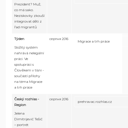
Prezident? Muž,
co má sako.
Neziskovky zkouší
integrovat děti z
řad migrantů
Týden
серпня 2016
Migrace a trh práce
Složitý systém
nahrává nelegální
práci. Ve
spolupráci s
Člověkem v tísni -
součástí přílohy
na téma Migrace
a trh práce
Český rozhlas -
серпня 2016
prehravac.rozhlas.cz
Region
Jelena
Dimitrijević Tešić
– portrét