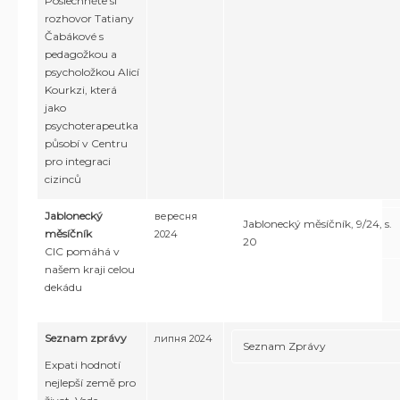
Poslechněte si
rozhovor Tatiany
Čabákové s
pedagožkou a
psycholožkou Alicí
Kourkzi, která
jako
psychoterapeutka
působí v Centru
pro integraci
cizinců
Jablonecký
вересня
Jablonecký měsíčník, 9/24, s.
měsíčník
2024
20
CIC pomáhá v
našem kraji celou
dekádu
Seznam zprávy
липня 2024
Seznam Zprávy
Expati hodnotí
nejlepší země pro