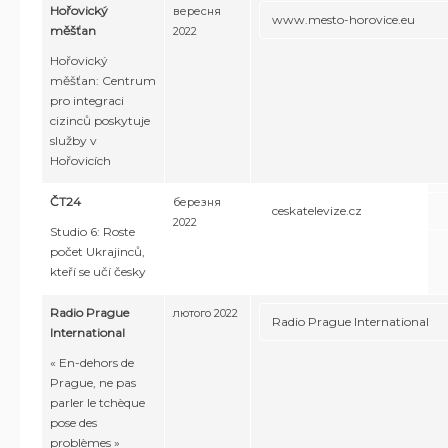
Hořovický
вересня
www.mesto-horovice.eu
měšťan
2022
Hořovický
měšťan: Centrum
pro integraci
cizinců poskytuje
služby v
Hořovicích
ČT24
березня
ceskatelevize.cz
2022
Studio 6: Roste
počet Ukrajinců,
kteří se učí česky
Radio Prague
лютого 2022
Radio Prague International
International
« En-dehors de
Prague, ne pas
parler le tchèque
pose des
problèmes »