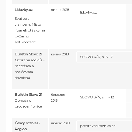
Lidovky.cz
липня 2018
lidovky.cz
Svatba s
cizincem. Místo
líbánek otázky na
pyžamo i
antikoncepci
Bulletin Slovo 21
квітня 2018
SLOVO 4/17, s. 6 - 7
Ochrana rodičů –
mateřská a
rodičovská
dovolená
Bulletin Slovo 21
березня
SLOVO 3/17, s. 11 - 12
Dohoda o
2018
provedení práce
Český rozhlas -
лютого 2018
prehravac.rozhlas.cz
Region