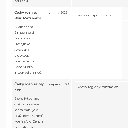
příkladů.
Český rozhlas
липня 2023
www.mujrozhlas.cz.
Plus: Mezi námi
Oleksandra
Simochko si
povídala s
Ukrajinkou
Anastasiou
Liubkou,
pracovnicí v
Centru pro
integraci cizinců.
Český rozhlas: My
червня 2023
www.regiony.rozhlas.cz.
a oni
Slovo integrace
sluší atmosféře,
která panuje v
pražském Karlíně,
kde je sídlo Centra
pro integraci