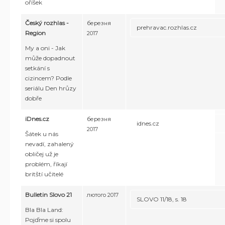
oříšek
Český rozhlas -
березня
prehravac.rozhlas.cz
Region
2017
My a oni - Jak
může dopadnout
setkání s
cizincem? Podle
seriálu Den hrůzy
dobře
iDnes.cz
березня
idnes.cz
2017
Šátek u nás
nevadí, zahalený
obličej už je
problém, říkají
britští učitelé
Bulletin Slovo 21
лютого 2017
SLOVO 11/18, s. 18
Bla Bla Land:
Pojďme si spolu