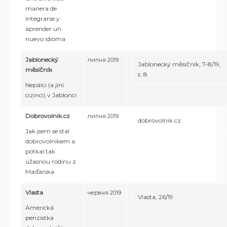
manera de
integrarse y
aprender un
nuevo idioma
Jablonecký
липня 2019
Jablonecký měsíčník, 7-8/19,
měsíčník
s. 8
Nepálci (a jiní
cizinci) v Jablonci
Dobrovolnik.cz
липня 2019
dobrovolnik.cz
Jak jsem se stal
dobrovolníkem a
potkal tak
úžasnou rodinu z
Maďarska
Vlasta
червня 2019
Vlasta, 26/19
Americká
penzistka