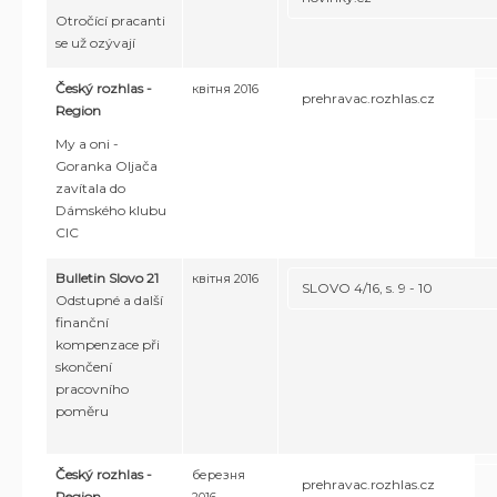
Otročící pracanti
se už ozývají
Český rozhlas -
квітня 2016
prehravac.rozhlas.cz
Region
My a oni -
Goranka Oljača
zavítala do
Dámského klubu
CIC
Bulletin Slovo 21
квітня 2016
SLOVO 4/16, s. 9 - 10
Odstupné a další
finanční
kompenzace při
skončení
pracovního
poměru
Český rozhlas -
березня
prehravac.rozhlas.cz
Region