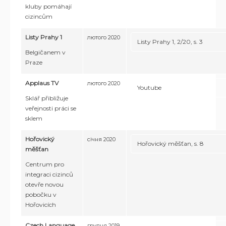
kluby pomáhají
cizincům
Listy Prahy 1
лютого 2020
Listy Prahy 1, 2/20, s. 3
Belgičanem v
Praze
Applaus TV
лютого 2020
Youtube
Sklář přibližuje
veřejnosti práci se
sklem
Hořovický
січня 2020
Hořovický měšťan, s. 8
měšťan
Centrum pro
integraci cizinců
otevře novou
pobočku v
Hořovicích
Czech Language
грудня 2019