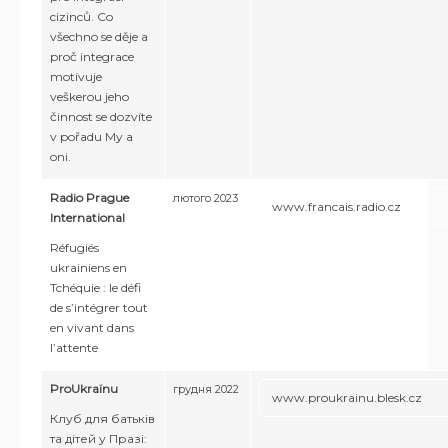
cizinců. Co
všechno se děje a
proč integrace
motivuje
veškerou jeho
činnost se dozvíte
v pořadu My a
oni.
Radio Prague
лютого 2023
www.francais.radio.cz
International
Réfugiés
ukrainiens en
Tchéquie : le défi
de s’intégrer tout
en vivant dans
l’attente
ProUkraїnu
грудня 2022
www.proukrainu.blesk.cz
Клуб для батьків
та дітей у Празі: