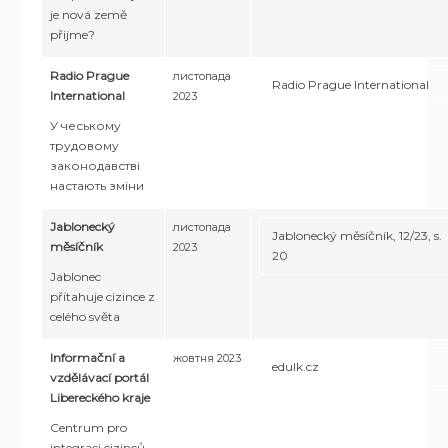
je nová země
přijme?
Radio Prague
листопада
Radio Prague International
International
2023
У чеському
трудовому
законодавстві
настають зміни
Jablonecký
листопада
Jablonecký měsíčník, 12/23, s.
měsíčník
2023
20
Jablonec
přitahuje cizince z
celého světa
Informační a
жовтня 2023
edulk.cz
vzdělávací portál
Libereckého kraje
Centrum pro
integraci cizinců