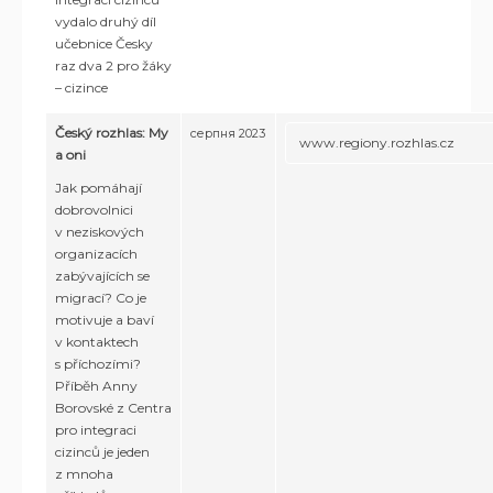
vydalo druhý díl
učebnice Česky
raz dva 2 pro žáky
– cizince
Český rozhlas: My
серпня 2023
www.regiony.rozhlas.cz
a oni
Jak pomáhají
dobrovolnici
v neziskových
organizacích
zabývajících se
migrací? Co je
motivuje a baví
v kontaktech
s příchozími?
Příběh Anny
Borovské z Centra
pro integraci
cizinců je jeden
z mnoha