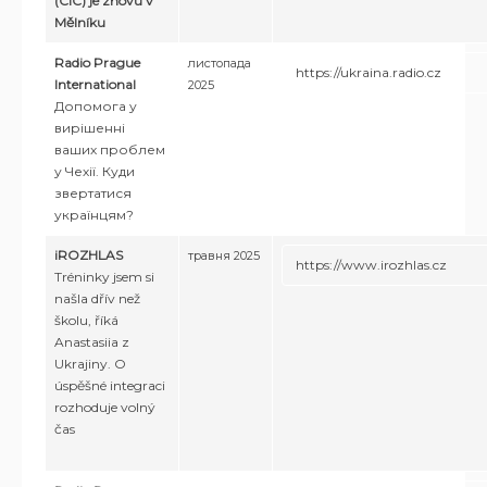
(CIC) je znovu v
Mělníku
Radio Prague
листопада
https://ukraina.radio.cz
International
2025
Допомога у
вирішенні
ваших проблем
у Чехії. Куди
звертатися
українцям?
iROZHLAS
травня 2025
https://www.irozhlas.cz
Tréninky jsem si
našla dřív než
školu, říká
Anastasiia z
Ukrajiny. O
úspěšné integraci
rozhoduje volný
čas