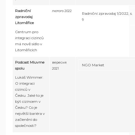
Radniční
лютого 2022
Radniční zpravodaj 1/2022, s.
zpravodaj
9
Litoměřice
Centrum pro
integraci cizinců
má nově sídlo v
Litoměřicích
Podcast Mluvme
вересня
NGO Market
spolu
2021
Lukáš Wimmer:
O integraci
cizinců v
Česku. Jaké to je
být cizincem v
Česku? Co je
největší bariéra v
začlenění do
společnosti?