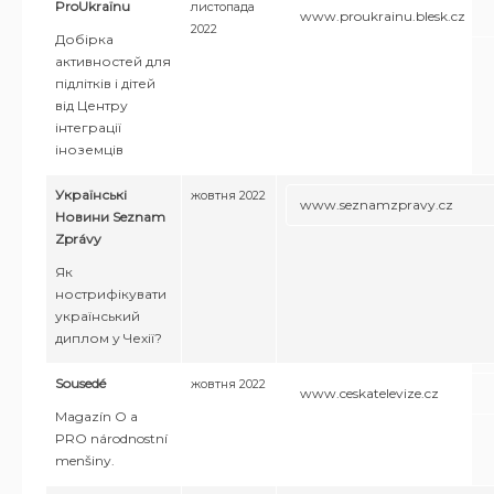
ProUkraїnu
листопада
www.proukrainu.blesk.cz
2022
Добірка
активностей для
підлітків і дітей
від Центру
інтеграції
іноземців
Українські
жовтня 2022
www.seznamzpravy.cz
Новини Seznam
Zprávy
Як
нострифікувати
український
диплом у Чехії?
Sousedé
жовтня 2022
www.ceskatelevize.cz
Magazín O a
PRO národnostní
menšiny.