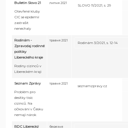
Bulletin Slovo 21
липня 2021
SLOVO 11/2021, s. 29
Otevřené kluby
CIC se epidemií
zastrašit
nenechaly
Rodinám -
травня 2021
Rodinám 3/2021, s. 12-14
Zpravodaj rodinné
politiky
Libereckého kraje
Rodiny cizinců v
Libereckém kraji
Seznam Zprávy
травня 2021
seznamzpravy.cz
Problém pro
desítky tisíc
cizinců. Na
očkování v Česku
nemají nárok
RDC Liberecký
березня