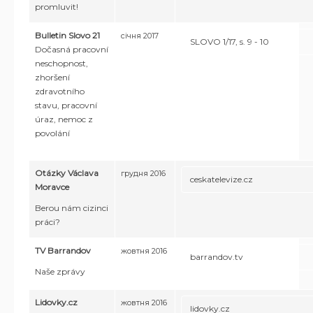
promluvit!
Bulletin Slovo 21
січня 2017
SLOVO 1/17, s. 9 - 10
Dočasná pracovní
neschopnost,
zhoršení
zdravotního
stavu, pracovní
úraz, nemoc z
povolání
Otázky Václava
грудня 2016
ceskatelevize.cz
Moravce
Berou nám cizinci
práci?
TV Barrandov
жовтня 2016
barrandov.tv
Naše zprávy
Lidovky.cz
жовтня 2016
lidovky.cz