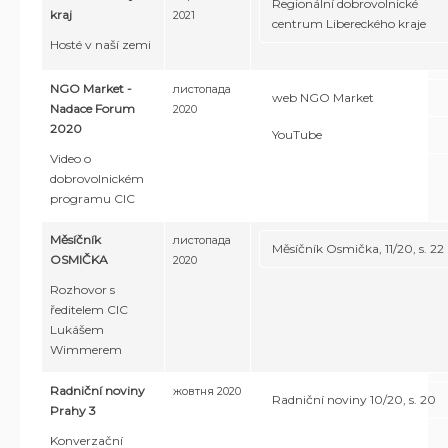
Regionální dobrovolnické
kraj
2021
centrum Libereckého kraje
Hosté v naší zemi
NGO Market -
листопада
web NGO Market
Nadace Forum
2020
2020
YouTube
Video o
dobrovolnickém
programu CIC
Měsíčník
листопада
Měsíčník Osmička, 11/20, s. 22
OSMIČKA
2020
Rozhovor s
ředitelem CIC
Lukášem
Wimmerem
Radniční noviny
жовтня 2020
Radniční noviny 10/20, s. 20
Prahy 3
Konverzační