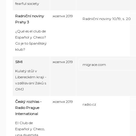
fearful society
Radniční noviny
жовтня 2019
Radniční noviny 10/19, s. 20
Prahy 3
¿Qué es el club de
Español y Checo?
Co je to španělský
klub?
SIMI
жовтня 2019
migrace.com
Kulatý stůl v
Libereckém kraji -
vzdělávání žáků s
OMJ
Český rozhlas -
жовтня 2019
radio.cz
Radio Prague
International
El Club de
Español y Checo,
una divertida