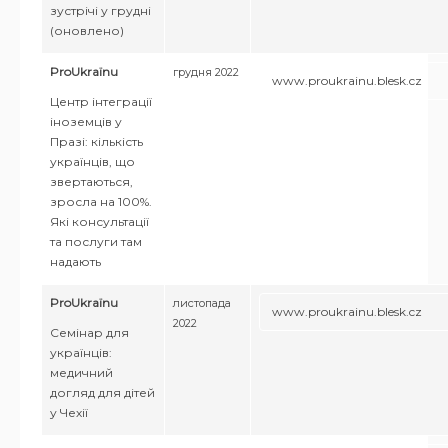
зустрічі у грудні
(оновлено)
ProUkraїnu
грудня 2022
www.proukrainu.blesk.cz
Центр інтеграції
іноземців у
Празі: кількість
українців, що
звертаються,
зросла на 100%.
Які консультації
та послуги там
надають
ProUkraїnu
листопада
www.proukrainu.blesk.cz
2022
Семінар для
українців:
медичний
догляд для дітей
у Чехії