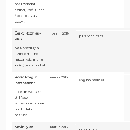
měli zvládat
cizinci, kteří u nás
žádají o trvalý
pobyt
Český Rozhlas -
травня 2016
plus.rozhlas.cz
Plus
Na uprchlíky a
cizince máme
názor všichni, ne
každý je ale potkal
Radio Prague
квітня 2016
english.radio.cz
International
Foreign workers
still face
widespread abuse
on the labour
market
Novinky.cz
квітня 2016
novinky.cz