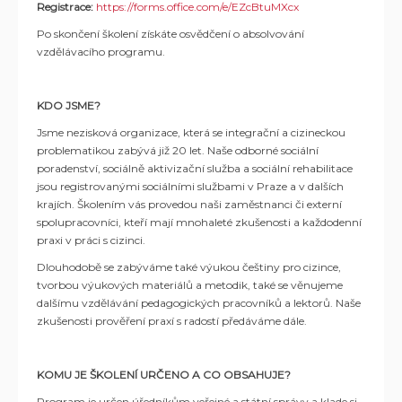
Registrace:
https://forms.office.com/e/EZcBtuMXcx
Po skončení školení získáte osvědčení o absolvování
vzdělávacího programu.
KDO JSME?
Jsme nezisková organizace, která se integrační a cizineckou
problematikou zabývá již 20 let. Naše odborné sociální
poradenství, sociálně aktivizační služba a sociální rehabilitace
jsou registrovanými sociálními službami v Praze a v dalších
krajích. Školením vás provedou naši zaměstnanci či externí
spolupracovníci, kteří mají mnohaleté zkušenosti a každodenní
praxi v práci s cizinci.
Dlouhodobě se zabýváme také výukou češtiny pro cizince,
tvorbou výukových materiálů a metodik, také se věnujeme
dalšímu vzdělávání pedagogických pracovníků a lektorů. Naše
zkušenosti prověření praxí s radostí předáváme dále.
KOMU JE ŠKOLENÍ URČENO A CO OBSAHUJE?
Program je určen úředníkům veřejné a státní správy a klade si