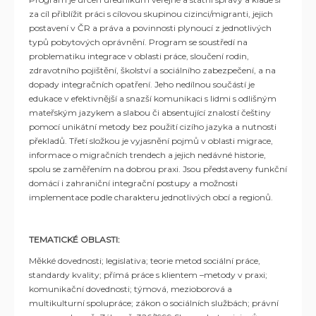
za cíl přiblížit práci s cílovou skupinou cizinci/migranti, jejich
postavení v ČR a práva a povinnosti plynoucí z jednotlivých
typů pobytových oprávnění. Program se soustředí na
problematiku integrace v oblasti práce, sloučení rodin,
zdravotního pojištění, školství a sociálního zabezpečení, a na
dopady integračních opatření. Jeho nedílnou součástí je
edukace v efektivnější a snazší komunikaci s lidmi s odlišným
mateřským jazykem a slabou či absentující znalostí češtiny
pomocí unikátní metody bez použití cizího jazyka a nutnosti
překladů. Třetí složkou je vyjasnění pojmů v oblasti migrace,
informace o migračních trendech a jejich nedávné historie,
spolu se zaměřením na dobrou praxi. Jsou představeny funkční
domácí i zahraniční integrační postupy a možnosti
implementace podle charakteru jednotlivých obcí a regionů.
TEMATICKÉ OBLASTI:
Měkké dovednosti; legislativa; teorie metod sociální práce,
standardy kvality; přímá práce s klientem –metody v praxi;
komunikační dovednosti; týmová, mezioborová a
multikulturní spolupráce; zákon o sociálních službách; právní