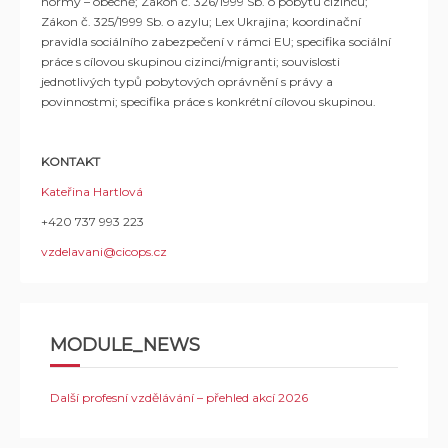
normy – obecně; Zákon č. 326/1999 Sb. o pobytu cizinců;
Zákon č. 325/1999 Sb. o azylu; Lex Ukrajina; koordinační
pravidla sociálního zabezpečení v rámci EU; specifika sociální
práce s cílovou skupinou cizinci/migranti; souvislosti
jednotlivých typů pobytových oprávnění s právy a
povinnostmi; specifika práce s konkrétní cílovou skupinou.
KONTAKT
Kateřina Hartlová
+420 737 993 223
vzdelavani@cicops.cz
MODULE_NEWS
Další profesní vzdělávání – přehled akcí 2026