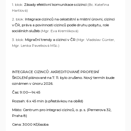
1. blok:
Zásady efektivní komunikace s cizinci
(Bc. Kateřina
Hartlová)
2. blok:
Integrace cizinců na celostátní a místní úrovni, cizinci
v ČR, práva a povinnosti cizinců podle druhu pobytu, role
sociálních služeb
(Mgr. Eva Kremlíková)
3. blok:
Migrační trendy a cizinci v ČR
(Mgr. Vladislav Günter,
Mgr. Lenka Pavelková MSc.
)
INTEGRACE CIZINCŮ: AKREDITOVANÉ PROFESNÍ
ŠKOLENÍ plánované na 7. 11. bylo zrušeno. Nový termín bude
oznámen v únoru 2026.
Čas: 9:00—14:45
Rozsah: 6 x 45 min (s přestávkou na oběd)
Místo: Centrum pro integraci cizinců, o. p. s. (Pernerova 32,
Praha 8)
Cena: 3000 Kč/osoba