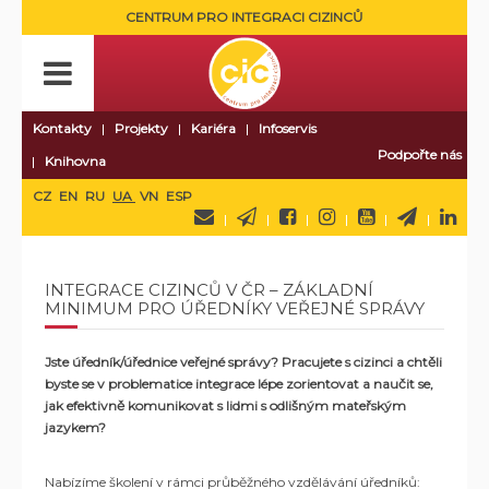
CENTRUM PRO INTEGRACI CIZINCŮ
Kontakty
Projekty
Kariéra
Infoservis
Podpořte nás
Knihovna
CZ
EN
RU
UA
VN
ESP
INTEGRACE CIZINCŮ V ČR – ZÁKLADNÍ
MINIMUM PRO ÚŘEDNÍKY VEŘEJNÉ SPRÁVY
Jste úředník/úřednice veřejné správy? Pracujete s cizinci a chtěli
byste se v problematice integrace lépe zorientovat a naučit se,
jak efektivně komunikovat s lidmi s odlišným mateřským
jazykem?
Nabízíme školení v rámci průběžného vzdělávání úředníků
: