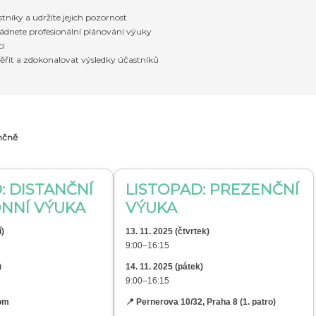
stníky a udržíte jejich pozornost
ádnete profesionální plánování výuky
ci
měřit a zdokonalovat výsledky účastníků
ančně
:
DISTANČNÍ
LISTOPAD: PREZENČNÍ
NNÍ VÝUKA
VÝUKA
í)
13. 11. 2025 (čtvrtek)
9:00–16:15
)
14. 11. 2025 (pátek)
9:00–16:15
oom
📍 Pernerova 10/32, Praha 8 (1. patro)