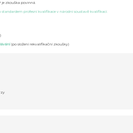
 je zkouška povinná.
standardem profesní kvalifikace v národní soustavě kvalifikací.
)
ělávání
(po složení rekvalifikační zkoušky)
rzy