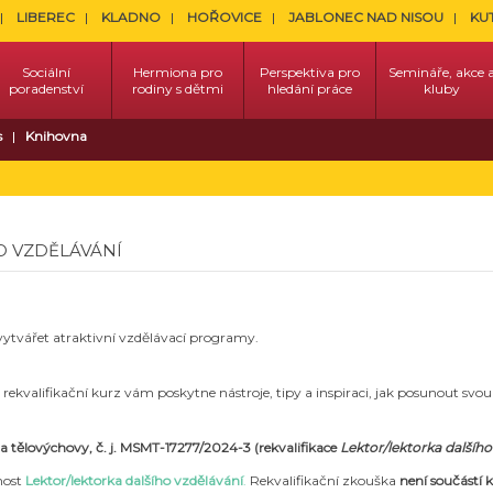
LIBEREC
KLADNO
HOŘOVICE
JABLONEC NAD NISOU
KU
Sociální
Hermiona pro
Perspektiva pro
Semináře, akce 
poradenství
rodiny s dětmi
hledání práce
kluby
s
Knihovna
O VZDĚLÁVÁNÍ
 vytvářet atraktivní vzdělávací programy.
 rekvalifikační kurz vám poskytne nástroje, tipy a inspiraci, jak posunout svo
 a tělovýchovy, č. j. MSMT-17277/2024-3 (rekvalifikace
Lektor/lektorka dalšího
nost
Lektor/lektorka dalšího vzdělávání
.
Rekvalifikační zkouška
není součástí 