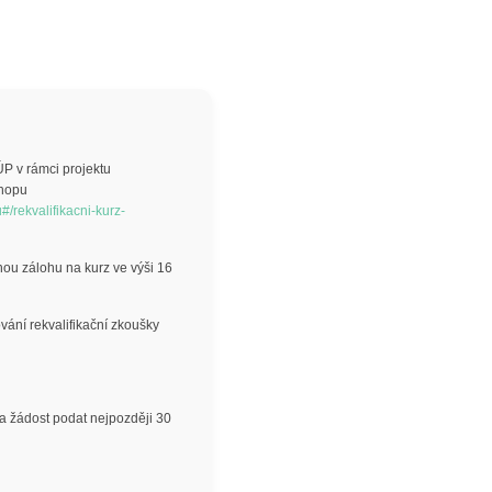
ÚP v rámci projektu
shopu
#/rekvalifikacni-kurz-
nou zálohu na kurz ve výši 16
ání rekvalifikační zkoušky
ba žádost podat nejpozději 30