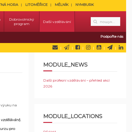
TNÁ HORA
LITOMĚŘICE
MĚLNÍK
NYMBURK
a
Dobrovolnický
Další vzdělávání
program
Podpořte nás
MODULE_NEWS
Další profesní vzdělávání – přehled akcí
2026
u výuku na
MODULE_LOCATIONS
 vzdělávání
).
kurzu pro
PRAHA