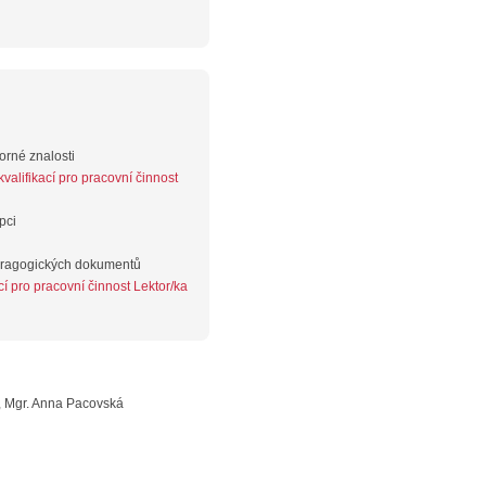
orné znalosti
alifikací pro pracovní činnost
pci
dragogických dokumentů
í pro pracovní činnost Lektor/ka
, Mgr. Anna Pacovská