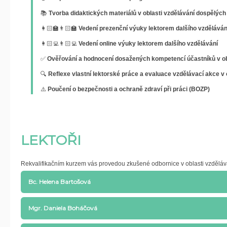
📚
Tvorba didaktických materiálů v oblasti vzdělávání dospělých
👩🏻‍🏫👨🏻‍🏫
Vedení prezenční výuky lektorem dalšího vzděláván
👩🏻‍💻👨🏻‍💻
Vedení online výuky lektorem dalšího vzdělávání
✅
Ověřování a hodnocení dosažených kompetencí účastníků v ob
🔍
Reflexe vlastní lektorské práce a evaluace vzdělávací akce v 
⚠️
Poučení o bezpečnosti a ochraně zdraví při práci (BOZP)
LEKTOŘI
Rekvalifikačním kurzem vás provedou zkušené odbornice v oblasti vzděláv
Bc. Helena Bartošová
Helena Bartošová je akční lektorka češtiny pro cizince s více než 10letou 
Mgr. Daniela Boháčová
dovedností, herečka a v neposlední řadě jedna ze zakladatelek projektu
nabídne teoretický základ i praktické tipy k tomu, abyste uměli efektivně 