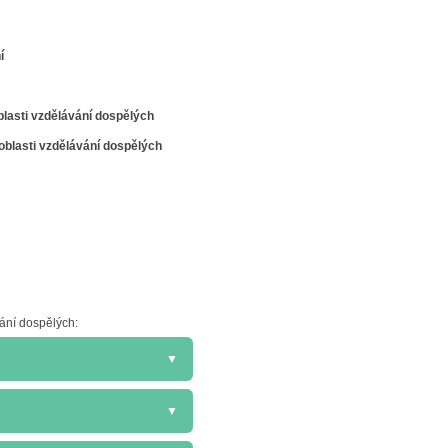
í
lasti vzdělávání dospělých
oblasti vzdělávání dospělých
ání dospělých:
▼
praxí, lektorka prezentačních
▼
 Filharmoniště. Helena Vám
naplánovat a rozpracovat vlastní