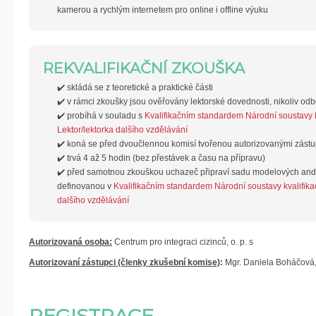
kamerou a rychlým internetem pro online i offline výuku
REKVALIFIKAČNÍ ZKOUŠKA
✔️ skládá se z teoretické a praktické části
✔️ v rámci zkoušky jsou ověřovány lektorské dovednosti, nikoliv odb
✔️ probíhá v souladu s
Kvalifikačním standardem Národní soustavy kv
Lektor/lektorka dalšího vzdělávání
✔️ koná se před dvoučlennou komisí tvořenou autorizovanými zástu
✔️ trvá 4 až 5 hodin (bez přestávek a času na přípravu)
✔️ před samotnou zkouškou uchazeč připraví sadu modelových an
definovanou v
Kvalifikačním standardem Národní soustavy kvalifikac
dalšího vzdělávání
Autorizovaná osoba:
Centrum pro integraci cizinců, o. p. s
Autorizovaní zástupci (členky zkušební komise)
:
Mgr. Daniela Boháčová
REGISTRACE