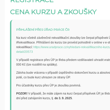
CENA KURZU A ZKOUŠKY
PŘIHLÁŠENÍ PŘES ÚŘAD PRÁCE ČR
Na kurz včetně závěrečné rekvalifikační zkoušky lze čerpat příspěvek 
iRekvalifikace. Přihlášení do kurzu lze provést pohodlně v online v e-
rekvalifikací:
https://www.uradprace.cz/vyhledani-rekvalifikacniho-kurzu
detail/20573
V případě registrace přes ÚP je třeba předem vzdělavateli uhradit vrat
000 Kč (lze rozdělit na splátky).
Záloha bude vrácena v případě úspěšného dokončení kurzu a absolvov
poté, co bude kurz uhrazen ze strany ÚP.
Pro účastníky kurzu přes ÚP je zkouška povinná.
POZOR!
V případě, že máte zájem na kurz čerpat příspěvek ÚP, je tře
dní před zahájením kurzu, tj.
do 3. 9. 2025
.