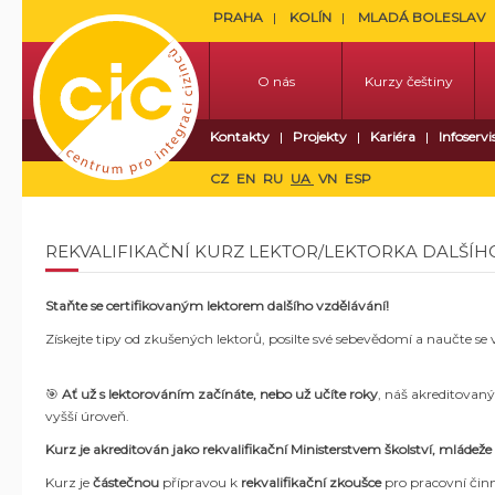
PRAHA
KOLÍN
MLADÁ BOLESLAV
O nás
Kurzy češtiny
Kontakty
Projekty
Kariéra
Infoservi
CZ
EN
RU
UA
VN
ESP
REKVALIFIKAČNÍ KURZ LEKTOR/LEKTORKA DALŠÍH
Staňte se certifikovaným lektorem dalšího vzdělávání!
Získejte tipy od zkušených lektorů, posilte své sebevědomí a naučte se
🎯
Ať už s lektorováním začínáte, nebo už učíte roky
, náš akreditovaný
vyšší úroveň.
Kurz je akreditován jako rekvalifikační Ministerstvem školství, mládeže
Kurz je
částečnou
přípravou k
rekvalifikační zkoušce
pro pracovní čin