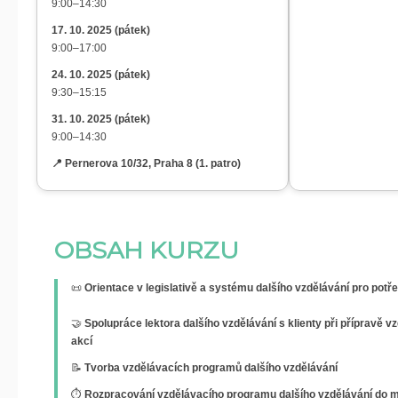
9:00–14:30
17. 10. 2025 (pátek)
9:00–17:00
24. 10. 2025 (pátek)
9:30–15:15
31. 10. 2025 (pátek)
9:00–14:30
📍 Pernerova 10/32, Praha 8 (1. patro)
OBSAH KURZU
📜
Orientace v legislativě a systému dalšího vzdělávání pro potře
🤝
Spolupráce lektora dalšího vzdělávání s klienty při přípravě 
akcí
📝
Tvorba vzdělávacích programů dalšího vzdělávání
⏱️
Rozpracování vzdělávacího programu dalšího vzdělávání do 