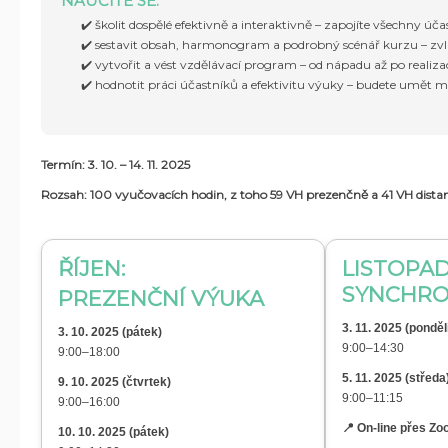
NAUČÍTE SE:
✔️ školit dospělé efektivně a interaktivně – zapojíte všechny úča
✔️ sestavit obsah, harmonogram a podrobný scénář kurzu – zvl
✔️ vytvořit a vést vzdělávací program – od nápadu až po realiza
✔️ hodnotit práci účastníků a efektivitu výuky – budete umět 
Termín: 3. 10. – 14. 11. 2025
Rozsah: 100 vyučovacích hodin, z toho 59 VH prezenčně a 41 VH dist
ŘÍJEN:
LISTOPAD
SYNCHRO
PREZENČNÍ VÝUKA
3. 11. 2025 (ponděl
3. 10. 2025 (pátek)
9:00–14:30
9:00–18:00
5. 11. 2025 (středa
9. 10. 2025 (čtvrtek)
9:00–11:15
9:00–16:00
📍 On-line přes Z
10. 10. 2025 (pátek)