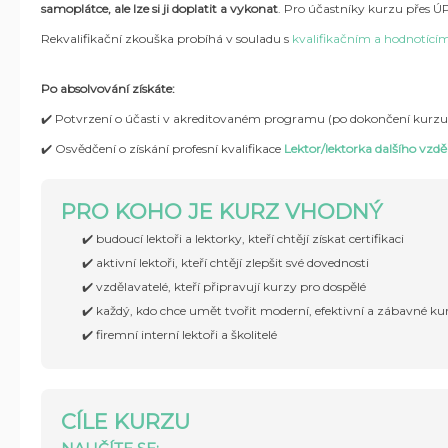
samoplátce, ale lze si ji doplatit a vykonat
.
Pro účastníky kurzu přes ÚP
Rekvalifikační zkouška probíhá v souladu s
kvalifikačním a hodnotícím 
Po absolvování získáte:
✔️ Potvrzení o účasti v akreditovaném programu (po dokončení kurzu
✔️ Osvědčení o získání profesní kvalifikace
Lektor/lektorka dalšího vzd
PRO KOHO JE KURZ VHODNÝ
✔️ budoucí lektoři a lektorky, kteří chtějí získat certifikaci
✔️ aktivní lektoři, kteří chtějí zlepšit své dovednosti
✔️ vzdělavatelé, kteří připravují kurzy pro dospělé
✔️ každý, kdo chce umět tvořit moderní, efektivní a zábavné ku
✔️ firemní interní lektoři a školitelé
CÍLE KURZU