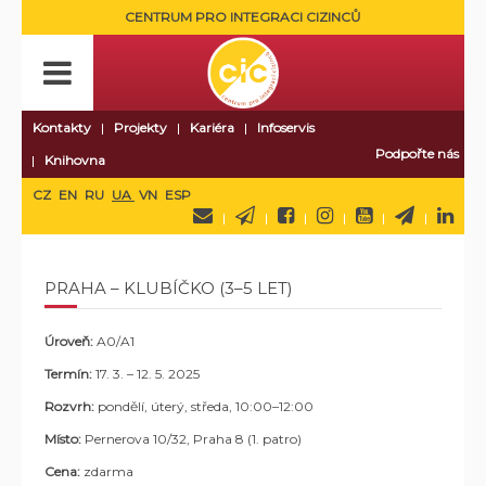
CENTRUM PRO INTEGRACI CIZINCŮ
Kontakty
Projekty
Kariéra
Infoservis
Podpořte nás
Knihovna
CZ
EN
RU
UA
VN
ESP
PRAHA – KLUBÍČKO (3–5 LET)
Úroveň:
A0/A1
Termín:
17. 3. – 12. 5. 2025
Rozvrh:
pondělí, úterý, středa
, 10:00–12:00
Místo:
Pernerova 10/32, Praha 8 (1. patro)
Cena:
zdarma