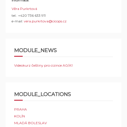
Informace:
Věra Purkrtová
tel.: +420 736 633 911
e-mail:
vera.purkrtova@cicops.cz
MODULE_NEWS
Videokurz češtiny pro cizince A0/A1
MODULE_LOCATIONS
PRAHA
KOLÍN
MLADÁ BOLESLAV