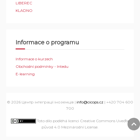
LIBEREC
KLADNO
Informace o programu
Informace o kurzech
Obchodní podmínky - Intedu
E-learning
© 2026 Центр інтеграції іноземців |
info@cicops.cz
| +420 704 600
700
Toto dílo podléhá licenci Creative Commons Uveďte
původ 4.0 Mezinárodní License
.