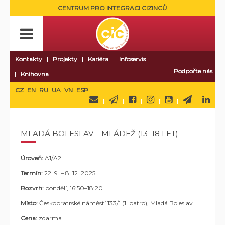
CENTRUM PRO INTEGRACI CIZINCŮ
Kontakty
Projekty
Kariéra
Infoservis
Podpořte nás
Knihovna
CZ
EN
RU
UA
VN
ESP
MLADÁ BOLESLAV – MLÁDEŽ (13–18 LET)
Úroveň:
A1/A2
Termín:
22. 9. – 8. 12. 2025
Rozvrh:
pondělí
, 16:50–18:20
Místo:
Českobratrské náměstí 133/1 (1. patro),
Mladá Boleslav
Cena:
zdarma