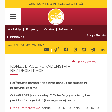
CENTRUM PRO INTEGRACI CIZINCŮ
Kontakty
Projekty
Kariéra
Infoservis
Podpořte nás
Knihovna
CZ
EN
RU
UA
VN
ESP
Надрукувати
KONZULTACE, PORADENSTVÍ –
BEZ REGISTRACE
Potřebujete pomoci? Nabízíme konzultace se sociální
pracovnicí zdarma.
Od září 2022 jsou poradny CIC otevřeny pro klienty bez
předchozího objednání (bez registrace) takto:
Praha, Pernerova 32
: pondělí 9:00 – 12:00, úterý 9:00 – 16:00,