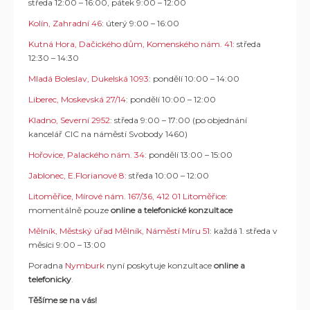
středa 12:00 – 16:00, pátek 9:00 – 12:00
Kolín, Zahradní 46
: úterý 9:00 – 16:00
Kutná Hora, Dačického dům, Komenského nám. 41
: středa
12:30 – 14:30
Mladá Boleslav, Dukelská 1093
: pondělí 10:00 – 14:00
Liberec, Moskevská 27/14
: pondělí 10:00 – 12:00
Kladno, Severní 2952
: středa 9:00 – 17:00 (po objednání
kancelář CIC na náměstí Svobody 1460)
Hořovice, Palackého nám. 34
: pondělí 13:00 – 15:00
Jablonec, E.Florianové 8
: středa 10:00 – 12:00
Litoměřice, Mírové nám. 167/36, 412 01 Litoměřice
:
momentálně pouze
online a telefonické konzultace
Mělník, Městský úřad Mělník, Náměstí Míru 51
: každá 1. středa v
měsíci 9:00 – 13:00
Poradna
Nymburk
nyní poskytuje konzultace
online a
telefonicky
.
Těšíme se na vás!