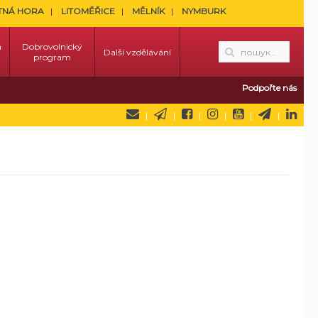
TNÁ HORA
LITOMĚŘICE
MĚLNÍK
NYMBURK
a
Dobrovolnický
Další vzdělávání
program
Podpořte nás