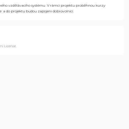
 českého vzdělávacího systému. V rámci projektu proběhnou kurzy
e a do projektu budou zapojeni dobrovolníci.
í License
.