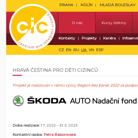
PRAHA
KOLÍN
MLADÁ BOLESLAV
O nás
Kurzy češtiny
Kontakty
Projekty
Kariéra
Infoservi
CZ
EN
RU
UA
VN
ESP
HRAVÁ ČEŠTINA PRO DĚTI CIZINCŮ
Projekt je realizován v rámci výzvy Region bez bariér 2022 za pod
Doba realizace:
1.7. 2022 – 31. 5. 2023
Kontaktní osoba:
Petra Baborovská