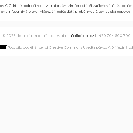
lužby CIC, které podpoří rodiny s migrační zkušeností při začleňování dětí do
y dva infosemináře pro mládež či rodiče dětí, proběhnou 2 tematická odpoledn
© 2026 Центр інтеграції іноземців |
info@cicops.cz
| +420 704 600 700
Toto dílo podléhá licenci Creative Commons Uveďte původ 4.0 Mezinárodn