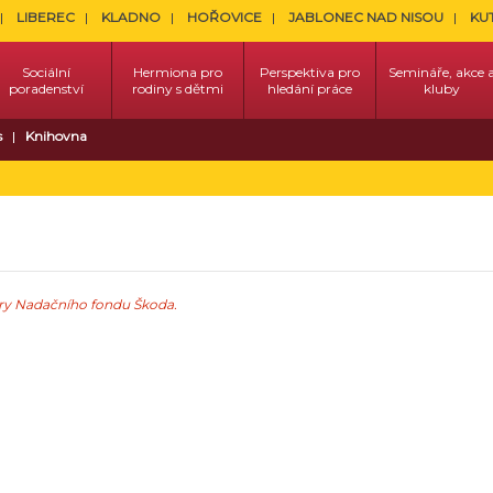
LIBEREC
KLADNO
HOŘOVICE
JABLONEC NAD NISOU
KU
Sociální
Hermiona pro
Perspektiva pro
Semináře, akce 
poradenství
rodiny s dětmi
hledání práce
kluby
s
Knihovna
pory Nadačního fondu Škoda.