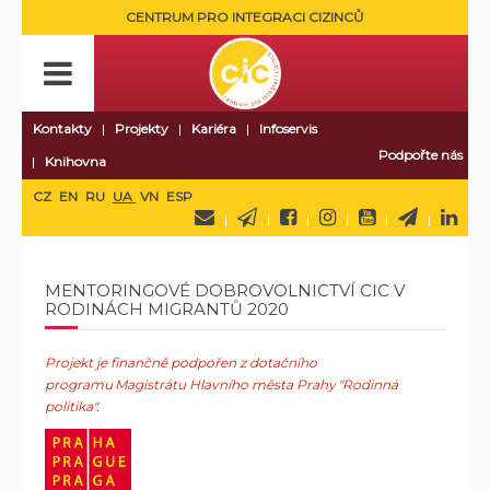
CENTRUM PRO INTEGRACI CIZINCŮ
Kontakty
Projekty
Kariéra
Infoservis
Podpořte nás
Knihovna
CZ
EN
RU
UA
VN
ESP
MENTORINGOVÉ DOBROVOLNICTVÍ CIC V
RODINÁCH MIGRANTŮ 2020
Projekt je finančně podpořen
z dotačního
programu Magistrátu Hlavního města Prahy "Rodinná
politika".