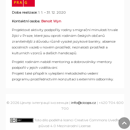
Doba realizace:
1. 1. – 31. 12. 2020
Kontaktní osoba:
Benoit Wyn
Projektové aktivity podpořily
rodiny s migrační minulostí
trvale
žijící v Praze, které jsou oproti rodinám českých občanů
zranitelnější z důvodu různě vysoké jazykové bariéry, absence
sociálních vazeb v novém prostředí, neznalosti prostředí a
kulturních vzorců a dalších handicapů.
Projekt rodinám nabídl
mentoring
a dobrovolníky-mentory
podpořil v jejich vzdělávání.
Projekt také přispěl k vylepšení metodického vedení
programu prostřednictvím konzultací s externími odborníky.
© 2026 Центр інтеграції іноземців |
info@cicops.cz
| +420 704 600
700
Toto dílo podléhá licenci Creative Commons Uveďte
původ 4.0 Mezinárodní License
.