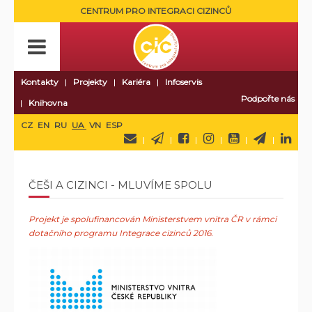
CENTRUM PRO INTEGRACI CIZINCŮ
Kontakty
Projekty
Kariéra
Infoservis
Podpořte nás
Knihovna
CZ
EN
RU
UA
VN
ESP
ČEŠI A CIZINCI - MLUVÍME SPOLU
Projekt je spolufinancován Ministerstvem vnitra ČR v rámci
dotačního programu Integrace cizinců 2016.