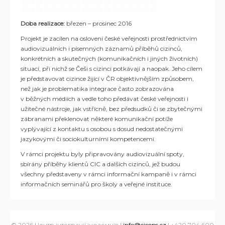
Doba
realizace:
březen – prosinec 2016
Projekt je zacílen na oslovení české veřejnosti prostřednictvím
audiovizuálních i písemných záznamů příběhů cizinců,
konkrétních a skutečných (komunikačních i jiných životních)
situací, při nichž se Češi s cizinci potkávají a naopak. Jeho cílem
je představovat cizince žijící v ČR objektivnějším způsobem,
než jak je problematika integrace často zobrazována
v běžných médiích a vedle toho předávat české veřejnosti i
užitečné nástroje, jak vstřícně, bez předsudků či se zbytečnými
zábranami překlenovat některé komunikační potíže
vyplývající z kontaktu s osobou s dosud nedostatečnými
jazykovými či sociokulturními kompetencemi.
V rámci projektu byly připravovány audiovizuální spoty,
sbírány příběhy klientů CIC a dalších cizinců, jež budou
všechny představeny v rámci informační kampaně i v rámci
informačních seminářů pro školy a veřejné instituce.
© 2026 Центр інтеграції іноземців |
info@cicops.cz
| +420 704 600