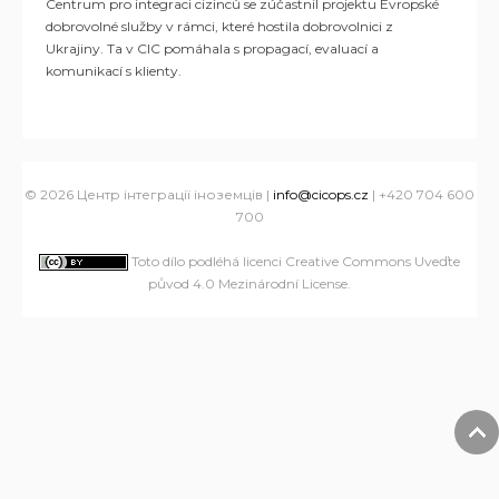
Centrum pro integraci cizinců se zúčastnil projektu Evropské
dobrovolné služby v rámci, které hostila dobrovolnici z
Ukrajiny. Ta v CIC pomáhala s propagací, evaluací a
komunikací s klienty.
© 2026 Центр інтеграції іноземців |
info@cicops.cz
| +420 704 600
700
Toto dílo podléhá licenci Creative Commons Uveďte
původ 4.0 Mezinárodní License
.