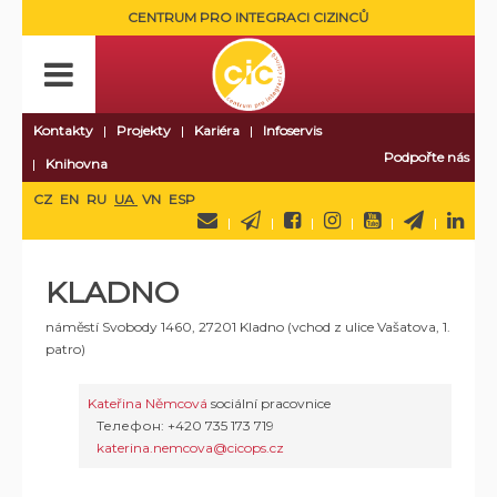
CENTRUM PRO INTEGRACI CIZINCŮ
Kontakty
Projekty
Kariéra
Infoservis
Podpořte nás
Knihovna
CZ
EN
RU
UA
VN
ESP
KLADNO
náměstí Svobody 1460, 27201 Kladno (vchod z ulice Vašatova, 1.
patro)
Kateřina Němcová
sociální pracovnice
Телефон: +420 735 173 719
katerina.nemcova@cicops.cz