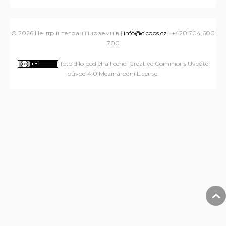
© 2026 Центр інтеграції іноземців |
info@cicops.cz
| +420 704 600
700
Toto dílo podléhá licenci Creative Commons Uveďte
původ 4.0 Mezinárodní License
.