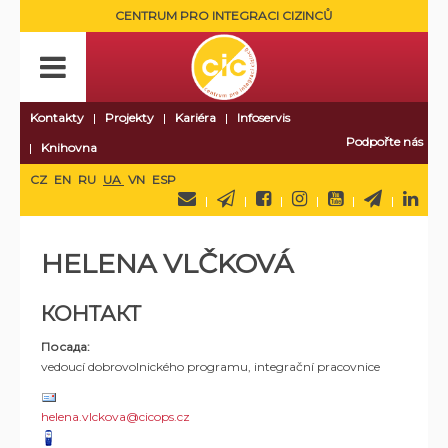
CENTRUM PRO INTEGRACI CIZINCŮ
Kontakty
Projekty
Kariéra
Infoservis
Podpořte nás
Knihovna
CZ
EN
RU
UA
VN
ESP
HELENA VLČKOVÁ
КОНТАКТ
Посада:
vedoucí dobrovolnického programu, integrační pracovnice
helena.vlckova@cicops.cz