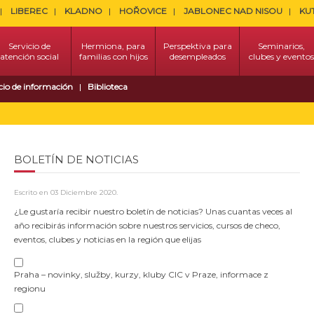
LIBEREC
KLADNO
HOŘOVICE
JABLONEC NAD NISOU
KU
Servicio de
Hermiona, para
Perspektiva para
Seminarios,
atención social
familias con hijos
desempleados
clubes y eventos
cio de información
Biblioteca
BOLETÍN DE NOTICIAS
Escrito en
03 Diciembre 2020
.
¿Le gustaría recibir nuestro boletín de noticias? Unas cuantas veces al
año recibirás información sobre nuestros servicios, cursos de checo,
eventos, clubes y noticias en la región que elijas
Praha – novinky, služby, kurzy, kluby CIC v Praze, informace z
regionu