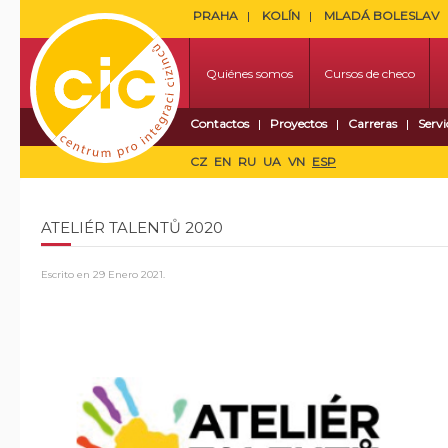
PRAHA
KOLÍN
MLADÁ BOLESLAV
Quiénes somos
Cursos de checo
Contactos
Proyectos
Carreras
Servi
CZ
EN
RU
UA
VN
ESP
ATELIÉR TALENTŮ 2020
Escrito en
29 Enero 2021
.