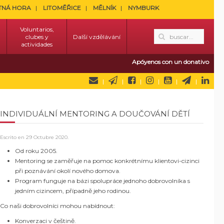
TNÁ HORA
LITOMĚŘICE
MĚLNÍK
NYMBURK
Voluntarios,
clubes y
Další vzdělávání
actividades
Apóyenos con un donativo
INDIVIDUÁLNÍ MENTORING A DOUČOVÁNÍ DĚTÍ
Escrito en
29 Octubre 2020
.
Od roku 2005.
Mentoring se zaměřuje na pomoc konkrétnímu klientovi-cizinci
při poznávání okolí nového domova.
Program funguje na bázi spolupráce jednoho dobrovolníka s
jedním cizincem, případně jeho rodinou.
Co naši dobrovolníci mohou nabídnout:
Konverzaci v češtině.