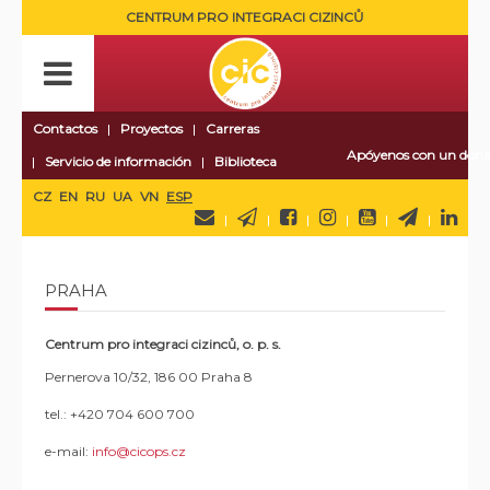
CENTRUM PRO INTEGRACI CIZINCŮ
Contactos
Proyectos
Carreras
Apóyenos con un dona
Servicio de información
Biblioteca
CZ
EN
RU
UA
VN
ESP
PRAHA
Centrum pro integraci cizinců, o. p. s.
Pernerova 10/32, 186 00 Praha 8
tel.: +420 704 600 700
e-mail:
info@cicops.cz