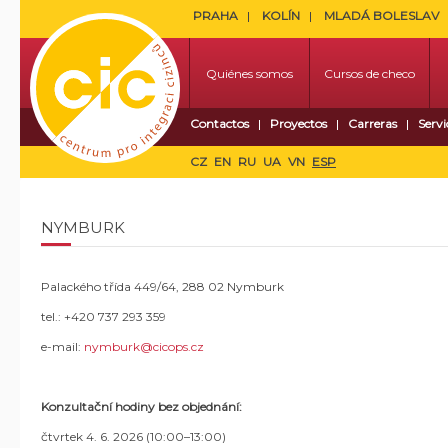
PRAHA
KOLÍN
MLADÁ BOLESLAV
Quiénes somos
Cursos de checo
Contactos
Proyectos
Carreras
Servi
CZ
EN
RU
UA
VN
ESP
NYMBURK
Palackého třída 449/64, 288 02 Nymburk
tel.: +420 737 293 359
e-mail:
nymburk@cicops.cz
Konzultační hodiny bez objednání:
čtvrtek 4. 6. 2026 (10:00–13:00)