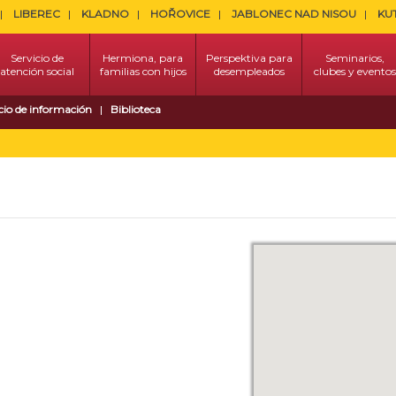
LIBEREC
KLADNO
HOŘOVICE
JABLONEC NAD NISOU
KU
Servicio de
Hermiona, para
Perspektiva para
Seminarios,
atención social
familias con hijos
desempleados
clubes y eventos
cio de información
Biblioteca