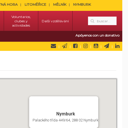
TNÁ HORA
LITOMĚŘICE
MĚLNÍK
NYMBURK
Voluntarios,
clubes y
Další vzdělávání
actividades
Apóyenos con un donativo
Nymburk
Palackého třída 449/64, 288 02 Nymburk