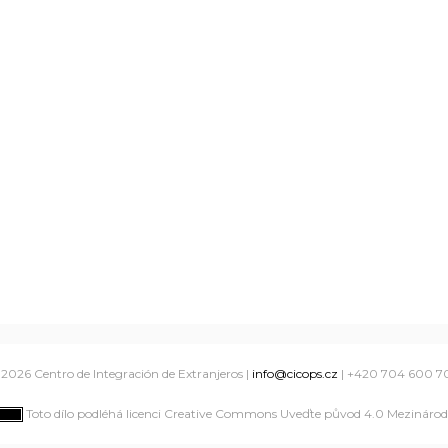
 2026
Centro de Integración de Extranjeros
|
info@cicops.cz
| +420 704 600 7
Toto dílo podléhá licenci Creative Commons Uveďte původ 4.0 Mezinárodn