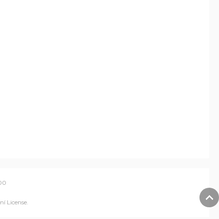
00
í License
.